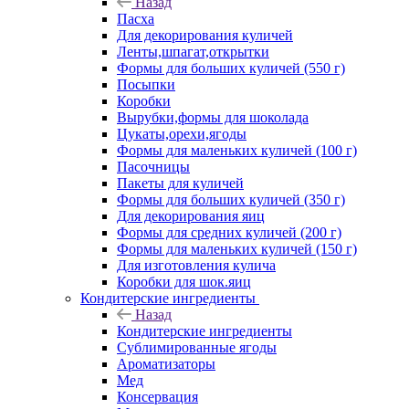
Назад
Пасха
Для декорирования куличей
Ленты,шпагат,открытки
Формы для больших куличей (550 г)
Посыпки
Коробки
Вырубки,формы для шоколада
Цукаты,орехи,ягоды
Формы для маленьких куличей (100 г)
Пасочницы
Пакеты для куличей
Формы для больших куличей (350 г)
Для декорирования яиц
Формы для средних куличей (200 г)
Формы для маленьких куличей (150 г)
Для изготовления кулича
Коробки для шок.яиц
Кондитерские ингредиенты
Назад
Кондитерские ингредиенты
Сублимированные ягоды
Ароматизаторы
Мед
Консервация