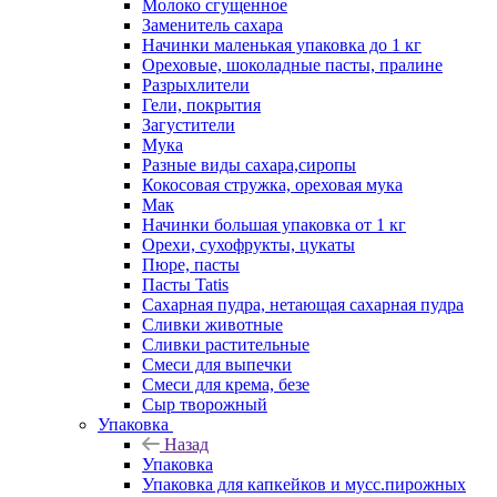
Молоко сгущенное
Заменитель сахара
Начинки маленькая упаковка до 1 кг
Ореховые, шоколадные пасты, пралине
Разрыхлители
Гели, покрытия
Загустители
Мука
Разные виды сахара,сиропы
Кокосовая стружка, ореховая мука
Мак
Начинки большая упаковка от 1 кг
Орехи, сухофрукты, цукаты
Пюре, пасты
Пасты Tatis
Сахарная пудра, нетающая сахарная пудра
Сливки животные
Сливки растительные
Смеси для выпечки
Смеси для крема, безе
Сыр творожный
Упаковка
Назад
Упаковка
Упаковка для капкейков и мусс.пирожных