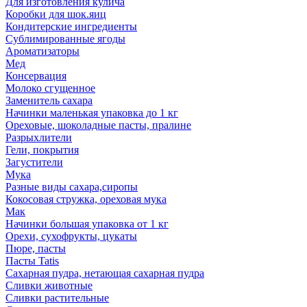
Для изготовления кулича
Коробки для шок.яиц
Кондитерские ингредиенты
Сублимированные ягоды
Ароматизаторы
Мед
Консервация
Молоко сгущенное
Заменитель сахара
Начинки маленькая упаковка до 1 кг
Ореховые, шоколадные пасты, пралине
Разрыхлители
Гели, покрытия
Загустители
Мука
Разные виды сахара,сиропы
Кокосовая стружка, ореховая мука
Мак
Начинки большая упаковка от 1 кг
Орехи, сухофрукты, цукаты
Пюре, пасты
Пасты Tatis
Сахарная пудра, нетающая сахарная пудра
Сливки животные
Сливки растительные