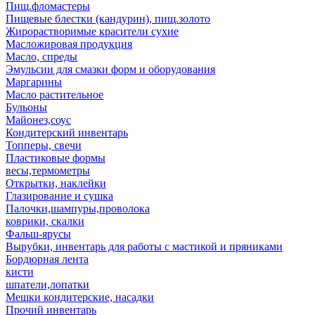
Пищ.фломастеры
Пищевые блестки (кандурин), пищ.золото
Жирорастворимые красители сухие
Масложировая продукция
Масло, спреды
Эмульсии для смазки форм и оборудования
Маргарины
Масло растительное
Бульоны
Майонез,соус
Кондитерский инвентарь
Топперы, свечи
Пластиковые формы
весы,термометры
Открытки, наклейки
Глазирование и сушка
Палочки,шампуры,проволока
коврики, скалки
Фальш-ярусы
Вырубки, инвентарь для работы с мастикой и пряниками
Бордюрная лента
кисти
шпатели,лопатки
Мешки кондитерские, насадки
Прочий инвентарь