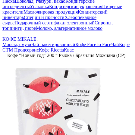
Пасха
Шоколад, глазури, какао
Кондитерские
ингредиенты
Упаковка
Кондитерские украшения
Пищевые
красители
Масложировая продукция
Кондитерский
инвентарь
Специи и пряности
Хлебопекарное
сырье
Подарочный сертификат электронный
Сиропы,
топпинги, пюре
Молоко, альтернативное молоко
—
КОФЕ MIKALE
Морсы, смузи
Чай пакетированный
Кофе Face to Face
Чай
Кофе
СТМ Продсервис
Кофе Ricetta
Квас
—
Кофе "Новый год" 200 г Рыбка / Бразилия Можиана (СР)