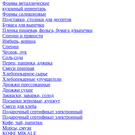
Формы металлические
кухонный инвентарь
Формы силиконовые
Подставки, столики для десертов
Бумага для выпечки
Пленка пищевая, фольга, бумага д/выпечки
Специи и пряности
Имбирь, корица
Специи
Чеснок, лук
Соль,сода
Перец, паприка, аджика
Смеси приправ
Хлебопекарное сырье
Хлебопекарные улучшители
Дрожжи прессованные
Дрожжи сухие
Закваски, заварки, солод
Посыпки зерновые, кунжут
Смеси для хлеба
Подарочный сертификат электронный
Подарочный сертификат электронный
Кофе, чай, напитки
Морсы, смузи
КОФЕ MIKALE