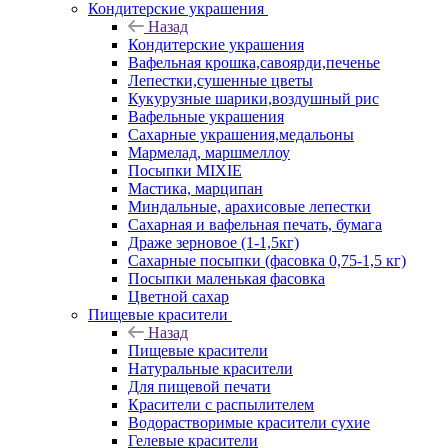
Кондитерские украшения
Назад
Кондитерские украшения
Вафельная крошка,савоярди,печенье
Лепестки,сушенные цветы
Кукурузные шарики,воздушный рис
Вафельные украшения
Сахарные украшения,медальоны
Мармелад, маршмеллоу
Посыпки MIXIE
Мастика, марципан
Миндальные, арахисовые лепестки
Сахарная и вафельная печать, бумага
Драже зерновое (1-1,5кг)
Сахарные посыпки (фасовка 0,75-1,5 кг)
Посыпки маленькая фасовка
Цветной сахар
Пищевые красители
Назад
Пищевые красители
Натуральные красители
Для пищевой печати
Красители с распылителем
Водорастворимые красители сухие
Гелевые красители