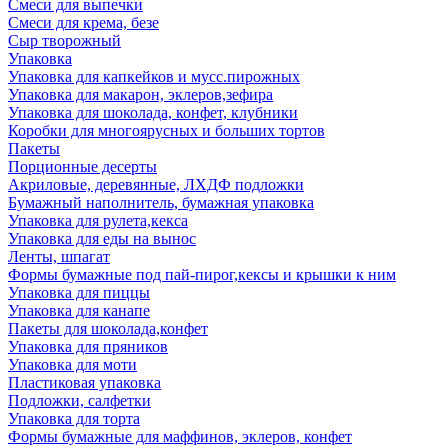
Смеси для выпечки
Смеси для крема, безе
Сыр творожный
Упаковка
Упаковка для капкейков и мусс.пирожных
Упаковка для макарон, эклеров,зефира
Упаковка для шоколада, конфет, клубники
Коробки для многоярусных и больших тортов
Пакеты
Порционные десерты
Акриловые, деревянные, ЛХДФ подложки
Бумажный наполнитель, бумажная упаковка
Упаковка для рулета,кекса
Упаковка для еды на вынос
Ленты, шпагат
Формы бумажные под пай-пирог,кексы и крышки к ним
Упаковка для пиццы
Упаковка для канапе
Пакеты для шоколада,конфет
Упаковка для пряников
Упаковка для моти
Пластиковая упаковка
Подложки, салфетки
Упаковка для торта
Формы бумажные для маффинов, эклеров, конфет