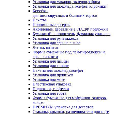
Упаковка для макарон, эклеров,зефира
Упаковка для шоколада, конфет, клубники
Коробки
для многоярусных и больших тортов
Пакеты
Порционные десерты
Акриловые, деревянные, ЛХДФ подложки
Бумажный наполнитель, бумажная упаковка
Упаковка для рулета,кекса
Упаковка для еды на вынос
Ленты, шпагат
Формы бумажные под пай-пирог,кексы и
крышки к ним
Упаковка для пиццы
Упаковка для канапе
Пакеты для шоколада,конфет
Упаковка для пряников
Упаковка для моти
Пластиковая упаковка
Подложки, салфетки
Упаковка для торта
Формы бумажные для маффинов, эклеров,
конфет
ПРЕМИУМ упаковка для десертов
Стаканы, крышки, размешиватели для кофе