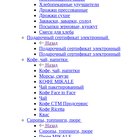
Хлебопекарные улучшители
Дрожжи прессованные
Дрожжи сухие
Закваски, заварки, солод
Посыпки зерновые, кунжут
Смеси для хлеба
Подарочный сертификат электронный
Назад
Подарочный сертификат электронный
Подарочный сертификат электронный
Кофе, чай, напитки
Назад
Кофе, чай, напитки
Морсы, смузи
КОФЕ MIKALE
Чай пакетированный
Кофе Face to Face
Чай
Кофе СТМ Продсервис
Кофе Ricetta
Квас
Сиропы, топпинги, пюре
Назад
Сиропы, топпинги, пюре
Пюре MIKALE