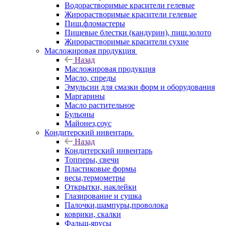
Водорастворимые красители гелевые
Жирорастворимые красители гелевые
Пищ.фломастеры
Пищевые блестки (кандурин), пищ.золото
Жирорастворимые красители сухие
Масложировая продукция
Назад
Масложировая продукция
Масло, спреды
Эмульсии для смазки форм и оборудования
Маргарины
Масло растительное
Бульоны
Майонез,соус
Кондитерский инвентарь
Назад
Кондитерский инвентарь
Топперы, свечи
Пластиковые формы
весы,термометры
Открытки, наклейки
Глазирование и сушка
Палочки,шампуры,проволока
коврики, скалки
Фальш-ярусы