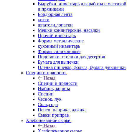
Вырубки, инвентарь для работы с мастикой
и пряниками
Бордюрная лента
кисти
шпатели,лопатки
Мешки кондитерские, насадки
Прочий инвентарь
Формы металлические
кухонный инвентарь
Формы силиконовые
Подставки, столики для десертов
Бумага для выпечки
Пленка пищевая, фольга, бумага д/выпечки
Специи и пряности
Назад
Специи и пряности
Имбирь, корица
Специи
Чеснок, лук
Соль,сода
Перец, паприка, аджика
Смеси приправ
Хлебопекарное сырье
Назад
Хлебопекарное сырье