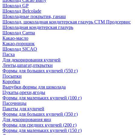
Шоколад Cacao Barry
Шоколад GP
Шоколад Belcolade
Шоколадные покрытия, ганаш
Шоколад, шоколадная кондитерская глазурь СТМ Продсервис
Шоколадная кондитерская глазурь
Шоколад Carma
Какао-масло
Какао-порошок
Шоколад SICAO
Пасха
Для декорирования куличей
Ленты,шпагат,открытки
Формы для больших куличей (550 г)
Посыпки
Коробки
Вырубки,формы для шоколада
Цукаты,орехи,ягоды
Формы для маленьких куличей (100 г)
Пасочницы
Пакеты для куличей
Формы для больших куличей (350 г)
Для декорирования яиц
Формы для средних куличей (200 г)
Формы для маленьких куличей (150 г)