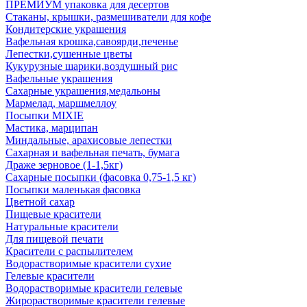
ПРЕМИУМ упаковка для десертов
Стаканы, крышки, размешиватели для кофе
Кондитерские украшения
Вафельная крошка,савоярди,печенье
Лепестки,сушенные цветы
Кукурузные шарики,воздушный рис
Вафельные украшения
Сахарные украшения,медальоны
Мармелад, маршмеллоу
Посыпки MIXIE
Мастика, марципан
Миндальные, арахисовые лепестки
Сахарная и вафельная печать, бумага
Драже зерновое (1-1,5кг)
Сахарные посыпки (фасовка 0,75-1,5 кг)
Посыпки маленькая фасовка
Цветной сахар
Пищевые красители
Натуральные красители
Для пищевой печати
Красители с распылителем
Водорастворимые красители сухие
Гелевые красители
Водорастворимые красители гелевые
Жирорастворимые красители гелевые