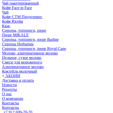
Чай пакетированный
Кофе Face to Face
Чай
Кофе СТМ Продсервис
Кофе Ricetta
Квас
Сиропы, топпинги, пюре
Пюре MIKALE
Сиропы, топпинги, пюре Barline
Сиропы Herbarista
Сиропы, топпинги, пюре Royal Cane
Молоко, альтернативное молоко
Цельное, сухое молоко
Смеси для мороженого
Альтернативное молоко
Коктейль молочный
АКЦИИ
Доставка и оплата
Новости
Рецепты
О нас
О компании
Контакты
Контакты
+7 912 699-70-70