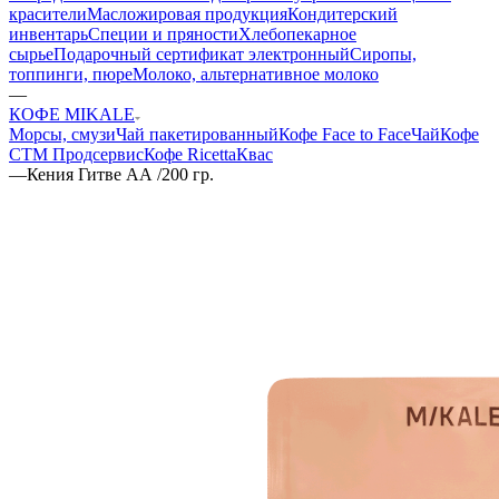
красители
Масложировая продукция
Кондитерский
инвентарь
Специи и пряности
Хлебопекарное
сырье
Подарочный сертификат электронный
Сиропы,
топпинги, пюре
Молоко, альтернативное молоко
—
КОФЕ MIKALE
Морсы, смузи
Чай пакетированный
Кофе Face to Face
Чай
Кофе
СТМ Продсервис
Кофе Ricetta
Квас
—
Кения Гитве АА /200 гр.