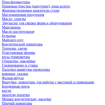
Пищ.фломастеры
Пищевые блестки (кандурин), пищ.золото
Жирорастворимые красители сухие
Масложировая продукция
Масло, спреды
Эмульсии для смазки форм и оборудования
Маргарины
Масло растительное
Бульоны
Майонез,соус
Кондитерский инвентарь
Топперы, свечи
Пластиковые формы
весы,термометры
Открытки, наклейки
Глазирование и сушка
Палочки,шампуры,проволока
коврики, скалки
Фальш-ярусы
Вырубки, инвентарь для работы с мастикой и пряниками
Бордюрная лента
кисти
шпатели,лопатки
Мешки кондитерские, насадки
Прочий инвентарь