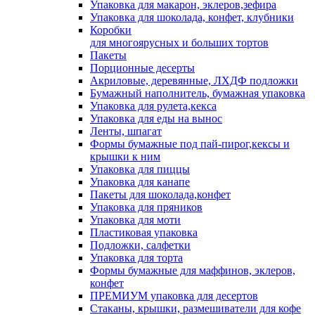
Упаковка для макарон, эклеров,зефира
Упаковка для шоколада, конфет, клубники
Коробки
для многоярусных и больших тортов
Пакеты
Порционные десерты
Акриловые, деревянные, ЛХДФ подложки
Бумажный наполнитель, бумажная упаковка
Упаковка для рулета,кекса
Упаковка для еды на вынос
Ленты, шпагат
Формы бумажные под пай-пирог,кексы и
крышки к ним
Упаковка для пиццы
Упаковка для канапе
Пакеты для шоколада,конфет
Упаковка для пряников
Упаковка для моти
Пластиковая упаковка
Подложки, салфетки
Упаковка для торта
Формы бумажные для маффинов, эклеров,
конфет
ПРЕМИУМ упаковка для десертов
Стаканы, крышки, размешиватели для кофе