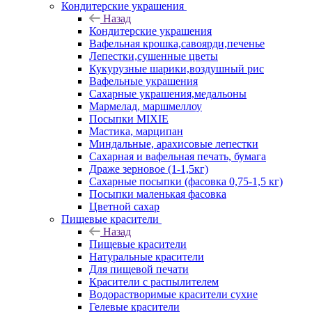
Кондитерские украшения
Назад
Кондитерские украшения
Вафельная крошка,савоярди,печенье
Лепестки,сушенные цветы
Кукурузные шарики,воздушный рис
Вафельные украшения
Сахарные украшения,медальоны
Мармелад, маршмеллоу
Посыпки MIXIE
Мастика, марципан
Миндальные, арахисовые лепестки
Сахарная и вафельная печать, бумага
Драже зерновое (1-1,5кг)
Сахарные посыпки (фасовка 0,75-1,5 кг)
Посыпки маленькая фасовка
Цветной сахар
Пищевые красители
Назад
Пищевые красители
Натуральные красители
Для пищевой печати
Красители с распылителем
Водорастворимые красители сухие
Гелевые красители