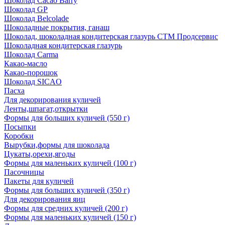
Шоколад Cacao Barry
Шоколад GP
Шоколад Belcolade
Шоколадные покрытия, ганаш
Шоколад, шоколадная кондитерская глазурь СТМ Продсервис
Шоколадная кондитерская глазурь
Шоколад Carma
Какао-масло
Какао-порошок
Шоколад SICAO
Пасха
Для декорирования куличей
Ленты,шпагат,открытки
Формы для больших куличей (550 г)
Посыпки
Коробки
Вырубки,формы для шоколада
Цукаты,орехи,ягоды
Формы для маленьких куличей (100 г)
Пасочницы
Пакеты для куличей
Формы для больших куличей (350 г)
Для декорирования яиц
Формы для средних куличей (200 г)
Формы для маленьких куличей (150 г)