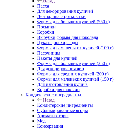
Назад
Пасха
Для декорирования куличей
Ленты,шпагат,открытки
Формы для больших куличей (550 г)
Посыпки
Коробки
Вырубки,формы для шоколада
Цукаты,орехи,ягоды
Формы для маленьких куличей (100 г)
Пасочницы
Пакеты для куличей
Формы для больших куличей (350 г)
Для декорирования яиц
Формы для средних куличей (200 г)
Формы для маленьких куличей (150 г)
Для изготовления кулича
Коробки для шок.яиц
Кондитерские ингредиенты
Назад
Кондитерские ингредиенты
Сублимированные ягоды
Ароматизаторы
Мед
Консервация