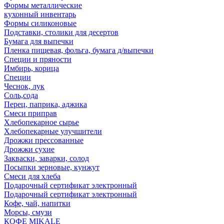
Формы металлические
кухонный инвентарь
Формы силиконовые
Подставки, столики для десертов
Бумага для выпечки
Пленка пищевая, фольга, бумага д/выпечки
Специи и пряности
Имбирь, корица
Специи
Чеснок, лук
Соль,сода
Перец, паприка, аджика
Смеси приправ
Хлебопекарное сырье
Хлебопекарные улучшители
Дрожжи прессованные
Дрожжи сухие
Закваски, заварки, солод
Посыпки зерновые, кунжут
Смеси для хлеба
Подарочный сертификат электронный
Подарочный сертификат электронный
Кофе, чай, напитки
Морсы, смузи
КОФЕ MIKALE