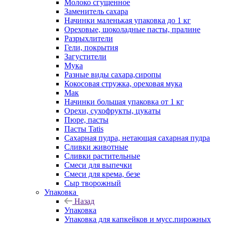
Молоко сгущенное
Заменитель сахара
Начинки маленькая упаковка до 1 кг
Ореховые, шоколадные пасты, пралине
Разрыхлители
Гели, покрытия
Загустители
Мука
Разные виды сахара,сиропы
Кокосовая стружка, ореховая мука
Мак
Начинки большая упаковка от 1 кг
Орехи, сухофрукты, цукаты
Пюре, пасты
Пасты Tatis
Сахарная пудра, нетающая сахарная пудра
Сливки животные
Сливки растительные
Смеси для выпечки
Смеси для крема, безе
Сыр творожный
Упаковка
Назад
Упаковка
Упаковка для капкейков и мусс.пирожных