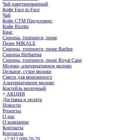
Чай пакетированный
Кофе Face to Face
Чай
Кофе СТМ Продсервис
Кофе Ricetta
Квас
Сиропы, топпинги, пюре
Пюре MIKALE
Сиропы, топпинги, пюре Barline
Сиропы Herbarista
Сиропы, топпинги, пюре Royal Cane
Молоко, альтернативное молоко
Цельное, сухое молоко
Смеси для мороженого
Альтернативное молоко
Коктейль молочный
АКЦИИ
Доставка и оплата
Новости
Рецепты
О нас
О компании
Контакты
Контакты
+7 912 699-70-70