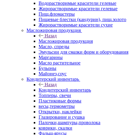
Водорастворимые красители гелевые
Жирорастворимые красители гелевые
Пищ.фломастеры
Пищевые блестки (кандурин), пищ.золото
Жирорастворимые красители сухие
Масложировая продукция
Назад
Масложировая продукция
Масло, спреды
Эмульсии для смазки форм и оборудования
Маргарины
Масло растительное
Бульоны
Майонез,соус
Кондитерский инвентарь
Назад
Кондитерский инвентарь
Топперы, свечи
Пластиковые формы
весы,термометры
Открытки, наклейки
Глазирование и сушка
Палочки,шампуры,проволока
коврики, скалки
Фальш-ярусы