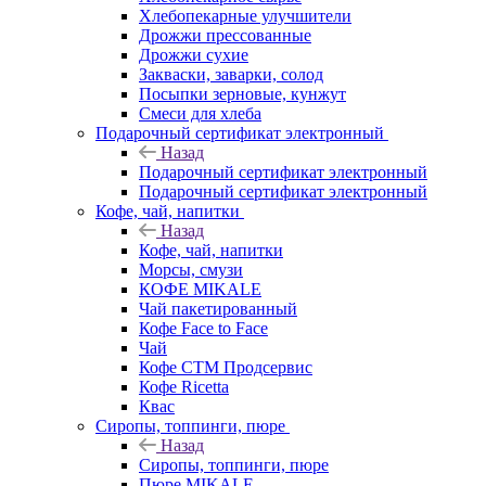
Хлебопекарные улучшители
Дрожжи прессованные
Дрожжи сухие
Закваски, заварки, солод
Посыпки зерновые, кунжут
Смеси для хлеба
Подарочный сертификат электронный
Назад
Подарочный сертификат электронный
Подарочный сертификат электронный
Кофе, чай, напитки
Назад
Кофе, чай, напитки
Морсы, смузи
КОФЕ MIKALE
Чай пакетированный
Кофе Face to Face
Чай
Кофе СТМ Продсервис
Кофе Ricetta
Квас
Сиропы, топпинги, пюре
Назад
Сиропы, топпинги, пюре
Пюре MIKALE