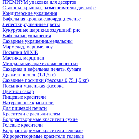
ПРЕМИУМ упаковка для десертов
Стаканы, крышки, размешиватели для кофе
Кондитерские украшения
Вафельная крошка,савоярди,печенье
Лепестки,сушенные цветы
Кукурузные шарики,воздушный рис
Вафельные украшения
Сахарные украшения,медальоны
Мармелад, маршмеллоу
Посыпки MIXIE
Мастика, марципан
Миндальные, арахисовые лепестки
Сахарная и вафельная печать, бумага
Драже зерновое (1-1,5кг)
Сахарные посыпки (фасовка 0,75-1,5 кг)
Посыпки маленькая фасовка
Цветной сахар
Пищевые красители
Натуральные красители
Для пищевой печати
Красители с распылителем
Водорастворимые красители сухие
Гелевые красители
Водорастворимые красители гелевые
Жирорастворимые красители гелевые