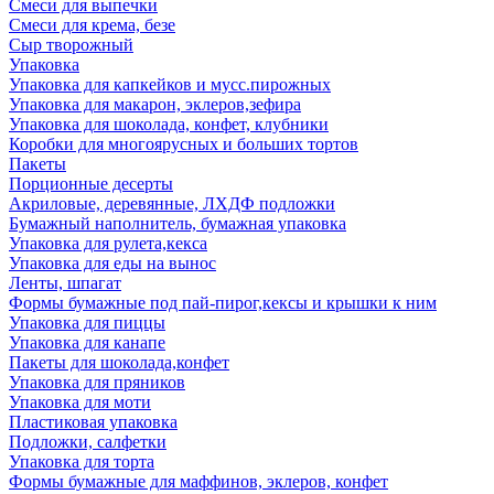
Смеси для выпечки
Смеси для крема, безе
Сыр творожный
Упаковка
Упаковка для капкейков и мусс.пирожных
Упаковка для макарон, эклеров,зефира
Упаковка для шоколада, конфет, клубники
Коробки для многоярусных и больших тортов
Пакеты
Порционные десерты
Акриловые, деревянные, ЛХДФ подложки
Бумажный наполнитель, бумажная упаковка
Упаковка для рулета,кекса
Упаковка для еды на вынос
Ленты, шпагат
Формы бумажные под пай-пирог,кексы и крышки к ним
Упаковка для пиццы
Упаковка для канапе
Пакеты для шоколада,конфет
Упаковка для пряников
Упаковка для моти
Пластиковая упаковка
Подложки, салфетки
Упаковка для торта
Формы бумажные для маффинов, эклеров, конфет