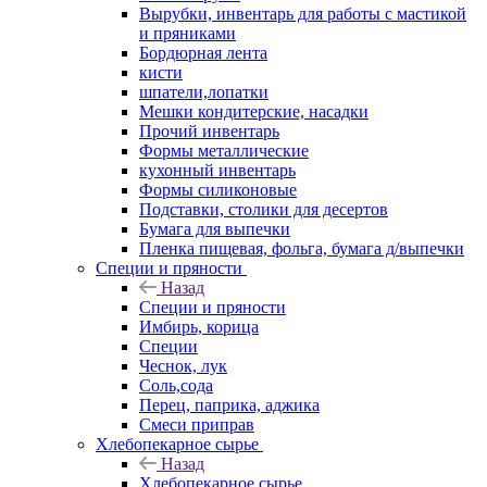
Вырубки, инвентарь для работы с мастикой
и пряниками
Бордюрная лента
кисти
шпатели,лопатки
Мешки кондитерские, насадки
Прочий инвентарь
Формы металлические
кухонный инвентарь
Формы силиконовые
Подставки, столики для десертов
Бумага для выпечки
Пленка пищевая, фольга, бумага д/выпечки
Специи и пряности
Назад
Специи и пряности
Имбирь, корица
Специи
Чеснок, лук
Соль,сода
Перец, паприка, аджика
Смеси приправ
Хлебопекарное сырье
Назад
Хлебопекарное сырье