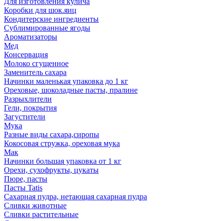
Для изготовления кулича
Коробки для шок.яиц
Кондитерские ингредиенты
Сублимированные ягоды
Ароматизаторы
Мед
Консервация
Молоко сгущенное
Заменитель сахара
Начинки маленькая упаковка до 1 кг
Ореховые, шоколадные пасты, пралине
Разрыхлители
Гели, покрытия
Загустители
Мука
Разные виды сахара,сиропы
Кокосовая стружка, ореховая мука
Мак
Начинки большая упаковка от 1 кг
Орехи, сухофрукты, цукаты
Пюре, пасты
Пасты Tatis
Сахарная пудра, нетающая сахарная пудра
Сливки животные
Сливки растительные