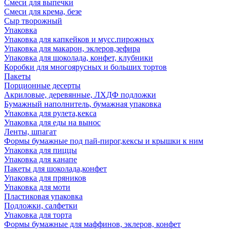
Смеси для выпечки
Смеси для крема, безе
Сыр творожный
Упаковка
Упаковка для капкейков и мусс.пирожных
Упаковка для макарон, эклеров,зефира
Упаковка для шоколада, конфет, клубники
Коробки для многоярусных и больших тортов
Пакеты
Порционные десерты
Акриловые, деревянные, ЛХДФ подложки
Бумажный наполнитель, бумажная упаковка
Упаковка для рулета,кекса
Упаковка для еды на вынос
Ленты, шпагат
Формы бумажные под пай-пирог,кексы и крышки к ним
Упаковка для пиццы
Упаковка для канапе
Пакеты для шоколада,конфет
Упаковка для пряников
Упаковка для моти
Пластиковая упаковка
Подложки, салфетки
Упаковка для торта
Формы бумажные для маффинов, эклеров, конфет