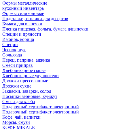
Формы металлические
кухонный инвентарь
Формы силиконовые
Подставки, столики для десертов
Бумага для выпечки
Пленка пищевая, фольга, бумага д/выпечки
Специи и пряности
Имбирь, корица
Специи
Чеснок, лук
Соль,сода
Перец, паприка, аджика
Смеси приправ
Хлебопекарное сырье
Хлебопекарные улучшители
Дрожжи прессованные
Дрожжи сухие
Закваски, заварки, солод
Посыпки зерновые, кунжут
Смеси для хлеба
Подарочный сертификат электронный
Подарочный сертификат электронный
Кофе, чай, напитки
Морсы, смузи
КОФЕ MIKALE