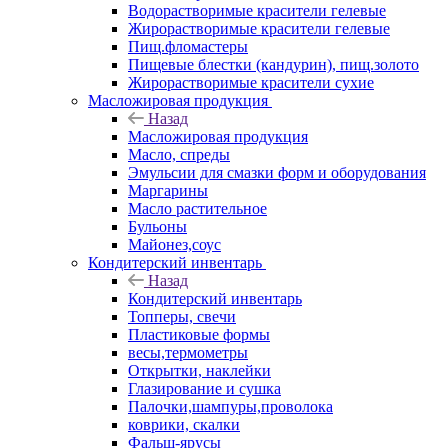
Водорастворимые красители гелевые
Жирорастворимые красители гелевые
Пищ.фломастеры
Пищевые блестки (кандурин), пищ.золото
Жирорастворимые красители сухие
Масложировая продукция
Назад
Масложировая продукция
Масло, спреды
Эмульсии для смазки форм и оборудования
Маргарины
Масло растительное
Бульоны
Майонез,соус
Кондитерский инвентарь
Назад
Кондитерский инвентарь
Топперы, свечи
Пластиковые формы
весы,термометры
Открытки, наклейки
Глазирование и сушка
Палочки,шампуры,проволока
коврики, скалки
Фальш-ярусы