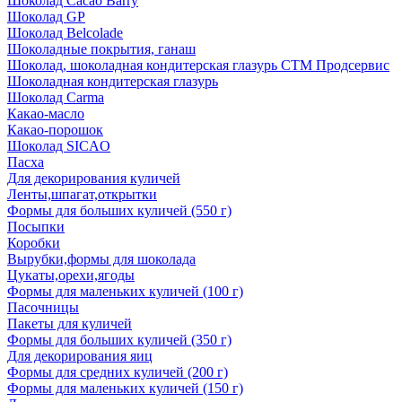
Шоколад Cacao Barry
Шоколад GP
Шоколад Belcolade
Шоколадные покрытия, ганаш
Шоколад, шоколадная кондитерская глазурь СТМ Продсервис
Шоколадная кондитерская глазурь
Шоколад Carma
Какао-масло
Какао-порошок
Шоколад SICAO
Пасха
Для декорирования куличей
Ленты,шпагат,открытки
Формы для больших куличей (550 г)
Посыпки
Коробки
Вырубки,формы для шоколада
Цукаты,орехи,ягоды
Формы для маленьких куличей (100 г)
Пасочницы
Пакеты для куличей
Формы для больших куличей (350 г)
Для декорирования яиц
Формы для средних куличей (200 г)
Формы для маленьких куличей (150 г)