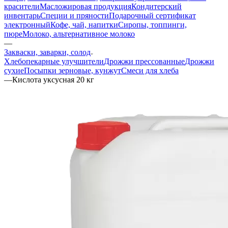
красители
Масложировая продукция
Кондитерский
инвентарь
Специи и пряности
Подарочный сертификат
электронный
Кофе, чай, напитки
Сиропы, топпинги,
пюре
Молоко, альтернативное молоко
—
Закваски, заварки, солод
Хлебопекарные улучшители
Дрожжи прессованные
Дрожжи
сухие
Посыпки зерновые, кунжут
Смеси для хлеба
—
Кислота уксусная 20 кг