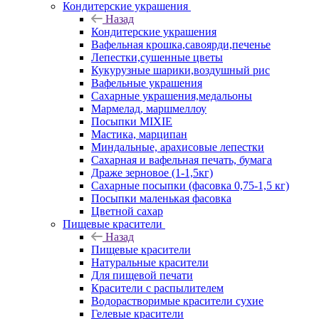
Кондитерские украшения
Назад
Кондитерские украшения
Вафельная крошка,савоярди,печенье
Лепестки,сушенные цветы
Кукурузные шарики,воздушный рис
Вафельные украшения
Сахарные украшения,медальоны
Мармелад, маршмеллоу
Посыпки MIXIE
Мастика, марципан
Миндальные, арахисовые лепестки
Сахарная и вафельная печать, бумага
Драже зерновое (1-1,5кг)
Сахарные посыпки (фасовка 0,75-1,5 кг)
Посыпки маленькая фасовка
Цветной сахар
Пищевые красители
Назад
Пищевые красители
Натуральные красители
Для пищевой печати
Красители с распылителем
Водорастворимые красители сухие
Гелевые красители