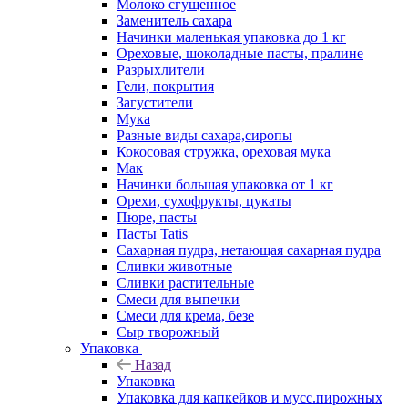
Молоко сгущенное
Заменитель сахара
Начинки маленькая упаковка до 1 кг
Ореховые, шоколадные пасты, пралине
Разрыхлители
Гели, покрытия
Загустители
Мука
Разные виды сахара,сиропы
Кокосовая стружка, ореховая мука
Мак
Начинки большая упаковка от 1 кг
Орехи, сухофрукты, цукаты
Пюре, пасты
Пасты Tatis
Сахарная пудра, нетающая сахарная пудра
Сливки животные
Сливки растительные
Смеси для выпечки
Смеси для крема, безе
Сыр творожный
Упаковка
Назад
Упаковка
Упаковка для капкейков и мусс.пирожных