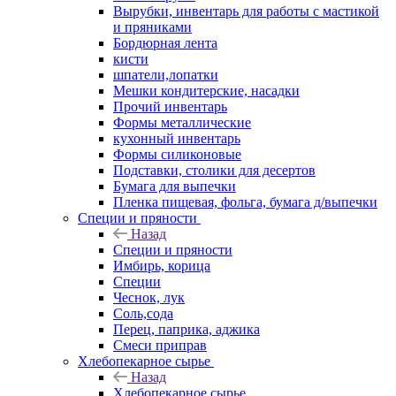
Вырубки, инвентарь для работы с мастикой
и пряниками
Бордюрная лента
кисти
шпатели,лопатки
Мешки кондитерские, насадки
Прочий инвентарь
Формы металлические
кухонный инвентарь
Формы силиконовые
Подставки, столики для десертов
Бумага для выпечки
Пленка пищевая, фольга, бумага д/выпечки
Специи и пряности
Назад
Специи и пряности
Имбирь, корица
Специи
Чеснок, лук
Соль,сода
Перец, паприка, аджика
Смеси приправ
Хлебопекарное сырье
Назад
Хлебопекарное сырье