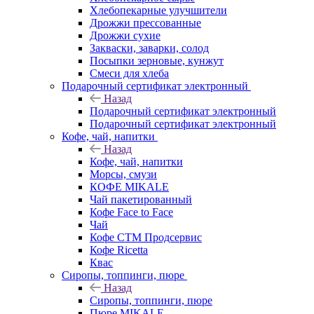
Хлебопекарные улучшители
Дрожжи прессованные
Дрожжи сухие
Закваски, заварки, солод
Посыпки зерновые, кунжут
Смеси для хлеба
Подарочный сертификат электронный
Назад
Подарочный сертификат электронный
Подарочный сертификат электронный
Кофе, чай, напитки
Назад
Кофе, чай, напитки
Морсы, смузи
КОФЕ MIKALE
Чай пакетированный
Кофе Face to Face
Чай
Кофе СТМ Продсервис
Кофе Ricetta
Квас
Сиропы, топпинги, пюре
Назад
Сиропы, топпинги, пюре
Пюре MIKALE