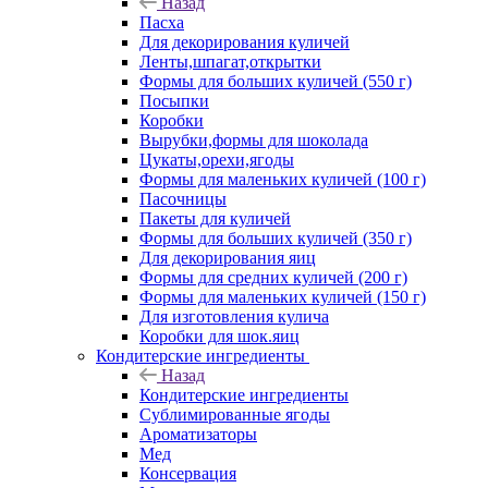
Назад
Пасха
Для декорирования куличей
Ленты,шпагат,открытки
Формы для больших куличей (550 г)
Посыпки
Коробки
Вырубки,формы для шоколада
Цукаты,орехи,ягоды
Формы для маленьких куличей (100 г)
Пасочницы
Пакеты для куличей
Формы для больших куличей (350 г)
Для декорирования яиц
Формы для средних куличей (200 г)
Формы для маленьких куличей (150 г)
Для изготовления кулича
Коробки для шок.яиц
Кондитерские ингредиенты
Назад
Кондитерские ингредиенты
Сублимированные ягоды
Ароматизаторы
Мед
Консервация