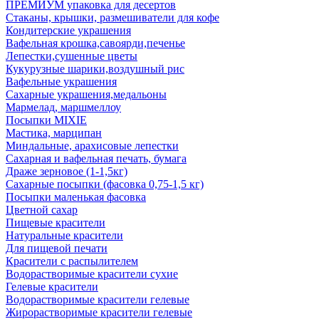
ПРЕМИУМ упаковка для десертов
Стаканы, крышки, размешиватели для кофе
Кондитерские украшения
Вафельная крошка,савоярди,печенье
Лепестки,сушенные цветы
Кукурузные шарики,воздушный рис
Вафельные украшения
Сахарные украшения,медальоны
Мармелад, маршмеллоу
Посыпки MIXIE
Мастика, марципан
Миндальные, арахисовые лепестки
Сахарная и вафельная печать, бумага
Драже зерновое (1-1,5кг)
Сахарные посыпки (фасовка 0,75-1,5 кг)
Посыпки маленькая фасовка
Цветной сахар
Пищевые красители
Натуральные красители
Для пищевой печати
Красители с распылителем
Водорастворимые красители сухие
Гелевые красители
Водорастворимые красители гелевые
Жирорастворимые красители гелевые