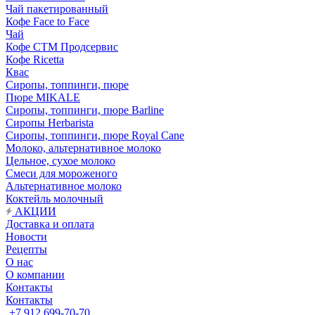
Чай пакетированный
Кофе Face to Face
Чай
Кофе СТМ Продсервис
Кофе Ricetta
Квас
Сиропы, топпинги, пюре
Пюре MIKALE
Сиропы, топпинги, пюре Barline
Сиропы Herbarista
Сиропы, топпинги, пюре Royal Cane
Молоко, альтернативное молоко
Цельное, сухое молоко
Смеси для мороженого
Альтернативное молоко
Коктейль молочный
АКЦИИ
Доставка и оплата
Новости
Рецепты
О нас
О компании
Контакты
Контакты
+7 912 699-70-70