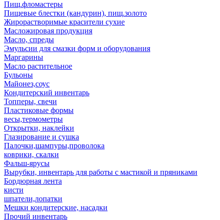
Пищ.фломастеры
Пищевые блестки (кандурин), пищ.золото
Жирорастворимые красители сухие
Масложировая продукция
Масло, спреды
Эмульсии для смазки форм и оборудования
Маргарины
Масло растительное
Бульоны
Майонез,соус
Кондитерский инвентарь
Топперы, свечи
Пластиковые формы
весы,термометры
Открытки, наклейки
Глазирование и сушка
Палочки,шампуры,проволока
коврики, скалки
Фальш-ярусы
Вырубки, инвентарь для работы с мастикой и пряниками
Бордюрная лента
кисти
шпатели,лопатки
Мешки кондитерские, насадки
Прочий инвентарь