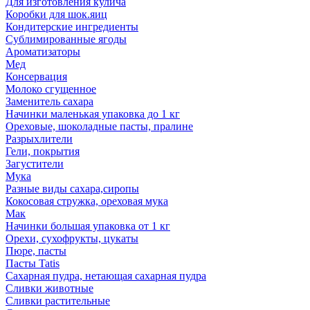
Для изготовления кулича
Коробки для шок.яиц
Кондитерские ингредиенты
Сублимированные ягоды
Ароматизаторы
Мед
Консервация
Молоко сгущенное
Заменитель сахара
Начинки маленькая упаковка до 1 кг
Ореховые, шоколадные пасты, пралине
Разрыхлители
Гели, покрытия
Загустители
Мука
Разные виды сахара,сиропы
Кокосовая стружка, ореховая мука
Мак
Начинки большая упаковка от 1 кг
Орехи, сухофрукты, цукаты
Пюре, пасты
Пасты Tatis
Сахарная пудра, нетающая сахарная пудра
Сливки животные
Сливки растительные