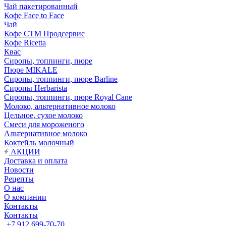
Чай пакетированный
Кофе Face to Face
Чай
Кофе СТМ Продсервис
Кофе Ricetta
Квас
Сиропы, топпинги, пюре
Пюре MIKALE
Сиропы, топпинги, пюре Barline
Сиропы Herbarista
Сиропы, топпинги, пюре Royal Cane
Молоко, альтернативное молоко
Цельное, сухое молоко
Смеси для мороженого
Альтернативное молоко
Коктейль молочный
АКЦИИ
Доставка и оплата
Новости
Рецепты
О нас
О компании
Контакты
Контакты
+7 912 699-70-70