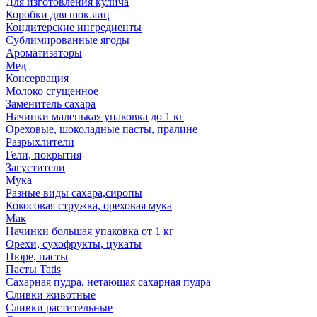
Для изготовления кулича
Коробки для шок.яиц
Кондитерские ингредиенты
Сублимированные ягоды
Ароматизаторы
Мед
Консервация
Молоко сгущенное
Заменитель сахара
Начинки маленькая упаковка до 1 кг
Ореховые, шоколадные пасты, пралине
Разрыхлители
Гели, покрытия
Загустители
Мука
Разные виды сахара,сиропы
Кокосовая стружка, ореховая мука
Мак
Начинки большая упаковка от 1 кг
Орехи, сухофрукты, цукаты
Пюре, пасты
Пасты Tatis
Сахарная пудра, нетающая сахарная пудра
Сливки животные
Сливки растительные