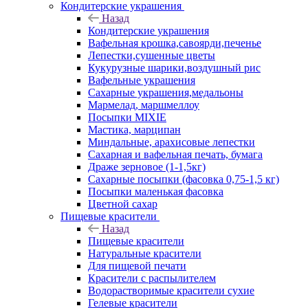
Кондитерские украшения
Назад
Кондитерские украшения
Вафельная крошка,савоярди,печенье
Лепестки,сушенные цветы
Кукурузные шарики,воздушный рис
Вафельные украшения
Сахарные украшения,медальоны
Мармелад, маршмеллоу
Посыпки MIXIE
Мастика, марципан
Миндальные, арахисовые лепестки
Сахарная и вафельная печать, бумага
Драже зерновое (1-1,5кг)
Сахарные посыпки (фасовка 0,75-1,5 кг)
Посыпки маленькая фасовка
Цветной сахар
Пищевые красители
Назад
Пищевые красители
Натуральные красители
Для пищевой печати
Красители с распылителем
Водорастворимые красители сухие
Гелевые красители