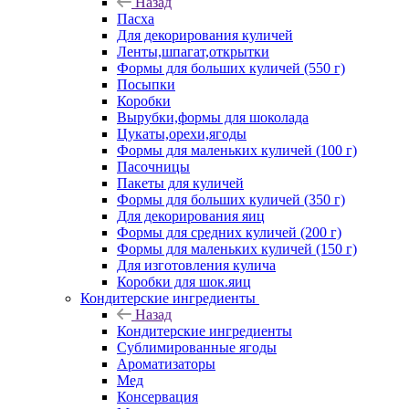
Назад
Пасха
Для декорирования куличей
Ленты,шпагат,открытки
Формы для больших куличей (550 г)
Посыпки
Коробки
Вырубки,формы для шоколада
Цукаты,орехи,ягоды
Формы для маленьких куличей (100 г)
Пасочницы
Пакеты для куличей
Формы для больших куличей (350 г)
Для декорирования яиц
Формы для средних куличей (200 г)
Формы для маленьких куличей (150 г)
Для изготовления кулича
Коробки для шок.яиц
Кондитерские ингредиенты
Назад
Кондитерские ингредиенты
Сублимированные ягоды
Ароматизаторы
Мед
Консервация