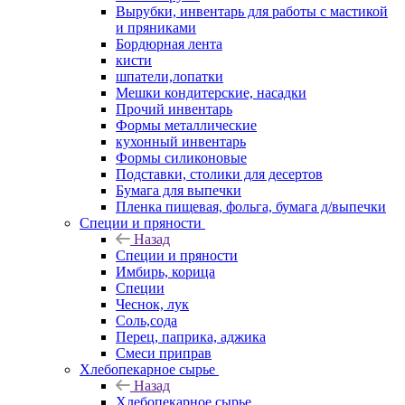
Вырубки, инвентарь для работы с мастикой
и пряниками
Бордюрная лента
кисти
шпатели,лопатки
Мешки кондитерские, насадки
Прочий инвентарь
Формы металлические
кухонный инвентарь
Формы силиконовые
Подставки, столики для десертов
Бумага для выпечки
Пленка пищевая, фольга, бумага д/выпечки
Специи и пряности
Назад
Специи и пряности
Имбирь, корица
Специи
Чеснок, лук
Соль,сода
Перец, паприка, аджика
Смеси приправ
Хлебопекарное сырье
Назад
Хлебопекарное сырье