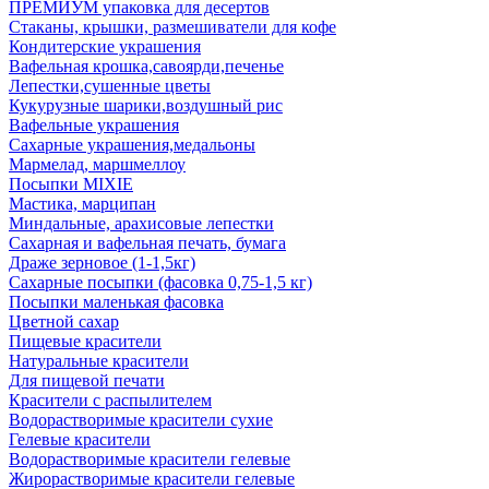
ПРЕМИУМ упаковка для десертов
Стаканы, крышки, размешиватели для кофе
Кондитерские украшения
Вафельная крошка,савоярди,печенье
Лепестки,сушенные цветы
Кукурузные шарики,воздушный рис
Вафельные украшения
Сахарные украшения,медальоны
Мармелад, маршмеллоу
Посыпки MIXIE
Мастика, марципан
Миндальные, арахисовые лепестки
Сахарная и вафельная печать, бумага
Драже зерновое (1-1,5кг)
Сахарные посыпки (фасовка 0,75-1,5 кг)
Посыпки маленькая фасовка
Цветной сахар
Пищевые красители
Натуральные красители
Для пищевой печати
Красители с распылителем
Водорастворимые красители сухие
Гелевые красители
Водорастворимые красители гелевые
Жирорастворимые красители гелевые