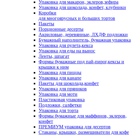
Упаковка для макарон, эклеров,зефира
Упаковка для шоколада, конфет, клубники
Коробки
для многоярусных и больших тортов
Пакеты
Порционные десерты
Акриловые, деревянные, ЛХДФ подложки
Бумажный наполнитель, бумажная упаковка
Упаковка для рулета,кекса
Упаковка для еды на вынос
Ленты, шпагат
Формы бумажные под пай-пирог,кексы и
крышки к ним
Упаковка для пиццы
Упаковка для канапе
Пакеты для шоколада,конфет
Упаковка для пряников
Упаковка для моти
Пластиковая упаковка
Подложки, салфетки
Упаковка для торта
Формы бумажные для маффинов, эклеров,
конфет
ПРЕМИУМ упаковка для десертов
Стаканы, крышки, размешиватели для кофе