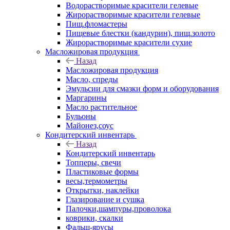
Водорастворимые красители гелевые
Жирорастворимые красители гелевые
Пищ.фломастеры
Пищевые блестки (кандурин), пищ.золото
Жирорастворимые красители сухие
Масложировая продукция
Назад
Масложировая продукция
Масло, спреды
Эмульсии для смазки форм и оборудования
Маргарины
Масло растительное
Бульоны
Майонез,соус
Кондитерский инвентарь
Назад
Кондитерский инвентарь
Топперы, свечи
Пластиковые формы
весы,термометры
Открытки, наклейки
Глазирование и сушка
Палочки,шампуры,проволока
коврики, скалки
Фальш-ярусы