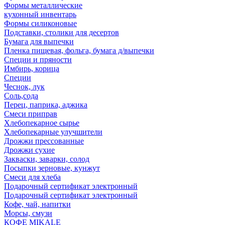
Формы металлические
кухонный инвентарь
Формы силиконовые
Подставки, столики для десертов
Бумага для выпечки
Пленка пищевая, фольга, бумага д/выпечки
Специи и пряности
Имбирь, корица
Специи
Чеснок, лук
Соль,сода
Перец, паприка, аджика
Смеси приправ
Хлебопекарное сырье
Хлебопекарные улучшители
Дрожжи прессованные
Дрожжи сухие
Закваски, заварки, солод
Посыпки зерновые, кунжут
Смеси для хлеба
Подарочный сертификат электронный
Подарочный сертификат электронный
Кофе, чай, напитки
Морсы, смузи
КОФЕ MIKALE