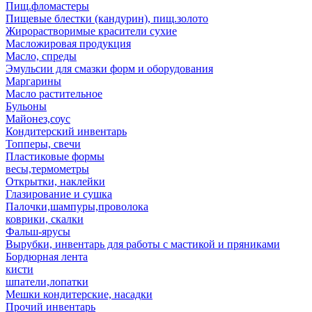
Пищ.фломастеры
Пищевые блестки (кандурин), пищ.золото
Жирорастворимые красители сухие
Масложировая продукция
Масло, спреды
Эмульсии для смазки форм и оборудования
Маргарины
Масло растительное
Бульоны
Майонез,соус
Кондитерский инвентарь
Топперы, свечи
Пластиковые формы
весы,термометры
Открытки, наклейки
Глазирование и сушка
Палочки,шампуры,проволока
коврики, скалки
Фальш-ярусы
Вырубки, инвентарь для работы с мастикой и пряниками
Бордюрная лента
кисти
шпатели,лопатки
Мешки кондитерские, насадки
Прочий инвентарь