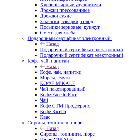
Хлебопекарные улучшители
Дрожжи прессованные
Дрожжи сухие
Закваски, заварки, солод
Посыпки зерновые, кунжут
Смеси для хлеба
Подарочный сертификат электронный
Назад
Подарочный сертификат электронный
Подарочный сертификат электронный
Кофе, чай, напитки
Назад
Кофе, чай, напитки
Морсы, смузи
КОФЕ MIKALE
Чай пакетированный
Кофе Face to Face
Чай
Кофе СТМ Продсервис
Кофе Ricetta
Квас
Сиропы, топпинги, пюре
Назад
Сиропы, топпинги, пюре
Пюре MIKALE