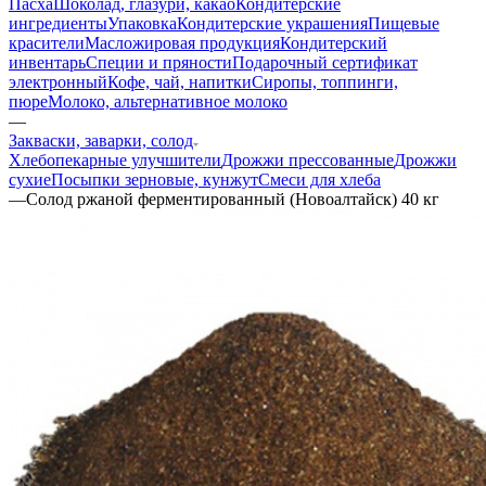
Пасха
Шоколад, глазури, какао
Кондитерские
ингредиенты
Упаковка
Кондитерские украшения
Пищевые
красители
Масложировая продукция
Кондитерский
инвентарь
Специи и пряности
Подарочный сертификат
электронный
Кофе, чай, напитки
Сиропы, топпинги,
пюре
Молоко, альтернативное молоко
—
Закваски, заварки, солод
Хлебопекарные улучшители
Дрожжи прессованные
Дрожжи
сухие
Посыпки зерновые, кунжут
Смеси для хлеба
—
Солод ржаной ферментированный (Новоалтайск) 40 кг