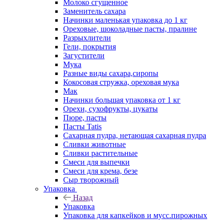
Молоко сгущенное
Заменитель сахара
Начинки маленькая упаковка до 1 кг
Ореховые, шоколадные пасты, пралине
Разрыхлители
Гели, покрытия
Загустители
Мука
Разные виды сахара,сиропы
Кокосовая стружка, ореховая мука
Мак
Начинки большая упаковка от 1 кг
Орехи, сухофрукты, цукаты
Пюре, пасты
Пасты Tatis
Сахарная пудра, нетающая сахарная пудра
Сливки животные
Сливки растительные
Смеси для выпечки
Смеси для крема, безе
Сыр творожный
Упаковка
Назад
Упаковка
Упаковка для капкейков и мусс.пирожных