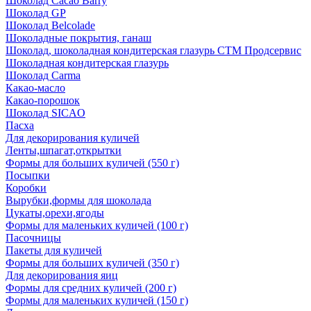
Шоколад Cacao Barry
Шоколад GP
Шоколад Belcolade
Шоколадные покрытия, ганаш
Шоколад, шоколадная кондитерская глазурь СТМ Продсервис
Шоколадная кондитерская глазурь
Шоколад Carma
Какао-масло
Какао-порошок
Шоколад SICAO
Пасха
Для декорирования куличей
Ленты,шпагат,открытки
Формы для больших куличей (550 г)
Посыпки
Коробки
Вырубки,формы для шоколада
Цукаты,орехи,ягоды
Формы для маленьких куличей (100 г)
Пасочницы
Пакеты для куличей
Формы для больших куличей (350 г)
Для декорирования яиц
Формы для средних куличей (200 г)
Формы для маленьких куличей (150 г)