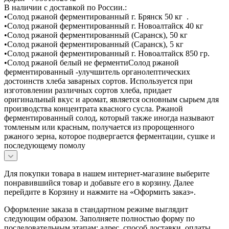
В наличии с доставкой по России.:
•Солод ржаной ферментированный г. Брянск 50 кг .
•Солод ржаной ферментированный г. Новоалтайск 40 кг
•Солод ржаной ферментированный (Саранск), 50 кг
•Солод ржаной ферментированный (Саранск), 5 кг
•Солод ржаной ферментированный г. Новоалтайск 850 гр.
•Солод ржаной белый не ферментиСолод ржаной
ферментированный -улучшитель органолептических
достоинств хлеба заварных сортов. Используется при
изготовлении различных сортов хлеба, придает
оригинальный вкус и аромат, является основным сырьем для
производства концентрата квасного сусла. Ржаной
ферментированный солод, который также иногда называют
томленым или красным, получается из пророщенного
ржаного зерна, которое подвергается ферментации, сушке и
последующему помолу
Для покупки товара в нашем интернет-магазине выберите
понравившийся товар и добавьте его в корзину. Далее
перейдите в Корзину и нажмите на «Оформить заказ».
Оформление заказа в стандартном режиме выглядит
следующим образом. Заполняете полностью форму по
последовательным этапам: адрес, способ доставки, оплаты,