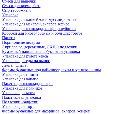
Смеси для выпечки
Смеси для крема, безе
Сыр творожный
Упаковка
Упаковка для капкейков и мусс.пирожных
Упаковка для макарон, эклеров,зефира
Упаковка для шоколада, конфет, клубники
Коробки для многоярусных и больших тортов
Пакеты
Порционные десерты
Акриловые, деревянные, ЛХДФ подложки
Бумажный наполнитель, бумажная упаковка
Упаковка для рулета,кекса
Упаковка для еды на вынос
Ленты, шпагат
Формы бумажные под пай-пирог,кексы и крышки к ним
Упаковка для пиццы
Упаковка для канапе
Пакеты для шоколада,конфет
Упаковка для пряников
Упаковка для моти
Пластиковая упаковка
Подложки, салфетки
Упаковка для торта
Формы бумажные для маффинов, эклеров, конфет