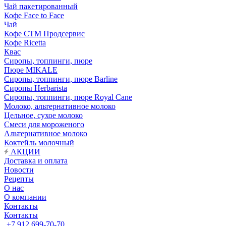
Чай пакетированный
Кофе Face to Face
Чай
Кофе СТМ Продсервис
Кофе Ricetta
Квас
Сиропы, топпинги, пюре
Пюре MIKALE
Сиропы, топпинги, пюре Barline
Сиропы Herbarista
Сиропы, топпинги, пюре Royal Cane
Молоко, альтернативное молоко
Цельное, сухое молоко
Смеси для мороженого
Альтернативное молоко
Коктейль молочный
АКЦИИ
Доставка и оплата
Новости
Рецепты
О нас
О компании
Контакты
Контакты
+7 912 699-70-70