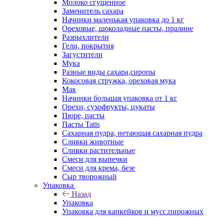
Молоко сгущенное
Заменитель сахара
Начинки маленькая упаковка до 1 кг
Ореховые, шоколадные пасты, пралине
Разрыхлители
Гели, покрытия
Загустители
Мука
Разные виды сахара,сиропы
Кокосовая стружка, ореховая мука
Мак
Начинки большая упаковка от 1 кг
Орехи, сухофрукты, цукаты
Пюре, пасты
Пасты Tatis
Сахарная пудра, нетающая сахарная пудра
Сливки животные
Сливки растительные
Смеси для выпечки
Смеси для крема, безе
Сыр творожный
Упаковка
Назад
Упаковка
Упаковка для капкейков и мусс.пирожных