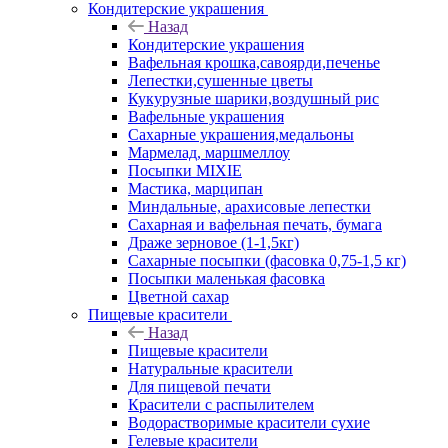
Кондитерские украшения
Назад
Кондитерские украшения
Вафельная крошка,савоярди,печенье
Лепестки,сушенные цветы
Кукурузные шарики,воздушный рис
Вафельные украшения
Сахарные украшения,медальоны
Мармелад, маршмеллоу
Посыпки MIXIE
Мастика, марципан
Миндальные, арахисовые лепестки
Сахарная и вафельная печать, бумага
Драже зерновое (1-1,5кг)
Сахарные посыпки (фасовка 0,75-1,5 кг)
Посыпки маленькая фасовка
Цветной сахар
Пищевые красители
Назад
Пищевые красители
Натуральные красители
Для пищевой печати
Красители с распылителем
Водорастворимые красители сухие
Гелевые красители