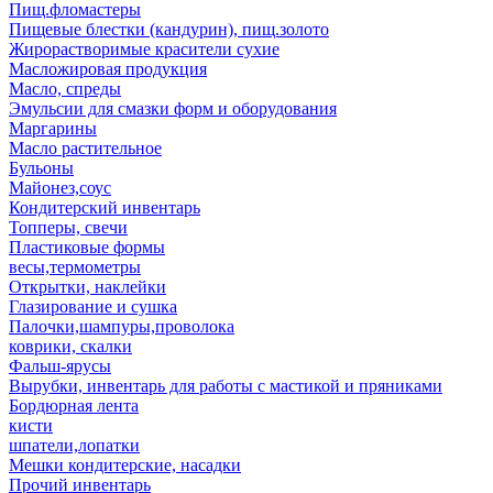
Пищ.фломастеры
Пищевые блестки (кандурин), пищ.золото
Жирорастворимые красители сухие
Масложировая продукция
Масло, спреды
Эмульсии для смазки форм и оборудования
Маргарины
Масло растительное
Бульоны
Майонез,соус
Кондитерский инвентарь
Топперы, свечи
Пластиковые формы
весы,термометры
Открытки, наклейки
Глазирование и сушка
Палочки,шампуры,проволока
коврики, скалки
Фальш-ярусы
Вырубки, инвентарь для работы с мастикой и пряниками
Бордюрная лента
кисти
шпатели,лопатки
Мешки кондитерские, насадки
Прочий инвентарь