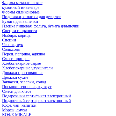
Формы металлические
кухонный инвентарь
Формы силиконовые
Подставки, столики для десертов
Бумага для выпечки
Пленка пищевая, фольга, бумага д/выпечки
Специи и пряности
Имбирь, корица
Специи
Чеснок, лук
Соль,сода
Перец, паприка, аджика
Смеси приправ
Хлебопекарное сырье
Хлебопекарные улучшители
Дрожжи прессованные
Дрожжи сухие
Закваски, заварки, солод
Посыпки зерновые, кунжут
Смеси для хлеба
Подарочный сертификат электронный
Подарочный сертификат электронный
Кофе, чай, напитки
Морсы, смузи
КОФЕ MIKALE