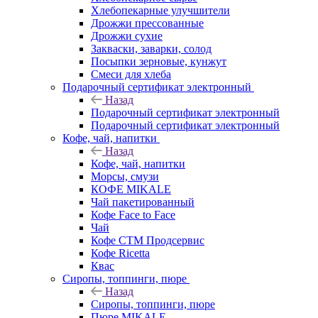
Хлебопекарные улучшители
Дрожжи прессованные
Дрожжи сухие
Закваски, заварки, солод
Посыпки зерновые, кунжут
Смеси для хлеба
Подарочный сертификат электронный
Назад
Подарочный сертификат электронный
Подарочный сертификат электронный
Кофе, чай, напитки
Назад
Кофе, чай, напитки
Морсы, смузи
КОФЕ MIKALE
Чай пакетированный
Кофе Face to Face
Чай
Кофе СТМ Продсервис
Кофе Ricetta
Квас
Сиропы, топпинги, пюре
Назад
Сиропы, топпинги, пюре
Пюре MIKALE