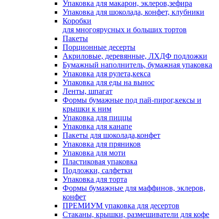
Упаковка для макарон, эклеров,зефира
Упаковка для шоколада, конфет, клубники
Коробки
для многоярусных и больших тортов
Пакеты
Порционные десерты
Акриловые, деревянные, ЛХДФ подложки
Бумажный наполнитель, бумажная упаковка
Упаковка для рулета,кекса
Упаковка для еды на вынос
Ленты, шпагат
Формы бумажные под пай-пирог,кексы и
крышки к ним
Упаковка для пиццы
Упаковка для канапе
Пакеты для шоколада,конфет
Упаковка для пряников
Упаковка для моти
Пластиковая упаковка
Подложки, салфетки
Упаковка для торта
Формы бумажные для маффинов, эклеров,
конфет
ПРЕМИУМ упаковка для десертов
Стаканы, крышки, размешиватели для кофе