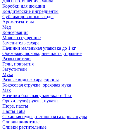
Для изготовления кулича
Коробки для шок.яиц
Кондитерские ингредиенты
Сублимированные ягоды
Ароматизаторы
Мед
Консервация
Молоко сгущенное
Заменитель сахара
Начинки маленькая упаковка до 1 кг
Ореховые, шоколадные пасты, пралине
Разрыхлители
Гели, покрытия
Загустители
Мука
Разные виды сахара,сиропы
Кокосовая стружка, ореховая мука
Мак
Начинки большая упаковка от 1 кг
Орехи, сухофрукты, цукаты
Пюре, пасты
Пасты Tatis
Сахарная пудра, нетающая сахарная пудра
Сливки животные
Сливки растительные