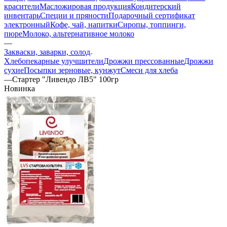
красители
Масложировая продукция
Кондитерский
инвентарь
Специи и пряности
Подарочный сертификат
электронный
Кофе, чай, напитки
Сиропы, топпинги,
пюре
Молоко, альтернативное молоко
—
Закваски, заварки, солод
Хлебопекарные улучшители
Дрожжи прессованные
Дрожжи
сухие
Посыпки зерновые, кунжут
Смеси для хлеба
—
Стартер "Ливендо ЛВ5" 100гр
Новинка