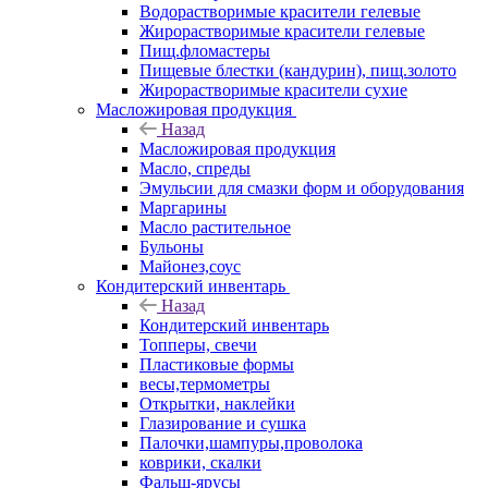
Водорастворимые красители гелевые
Жирорастворимые красители гелевые
Пищ.фломастеры
Пищевые блестки (кандурин), пищ.золото
Жирорастворимые красители сухие
Масложировая продукция
Назад
Масложировая продукция
Масло, спреды
Эмульсии для смазки форм и оборудования
Маргарины
Масло растительное
Бульоны
Майонез,соус
Кондитерский инвентарь
Назад
Кондитерский инвентарь
Топперы, свечи
Пластиковые формы
весы,термометры
Открытки, наклейки
Глазирование и сушка
Палочки,шампуры,проволока
коврики, скалки
Фальш-ярусы