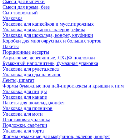
Смеси для выпечки
Смеси для крема, безе
Сыр творожный
Упаковка
Упаковка для капкейков и мусс.пирожных
Упаковка для макарон, эклеров,зефира
Упаковка для шоколада, конфет, клубники
Коробки для многоярусных и больших тортов
Пакеты
Порционные десерты
Акриловые, деревянные, ЛХДФ подложки
Бумажный наполнитель, бумажная упаковка
Упаковка для рулета,кекса
Упаковка для еды на вынос
Ленты, шпагат
Формы бумажные под пай-пирог,кексы и крышки к ним
Упаковка для пиццы
Упаковка для канапе
Пакеты для шоколада,конфет
Упаковка для пряников
Упаковка для моти
Пластиковая упаковка
Подложки, салфетки
Упаковка для торта
Формы бумажные для маффинов, эклеров, конфет