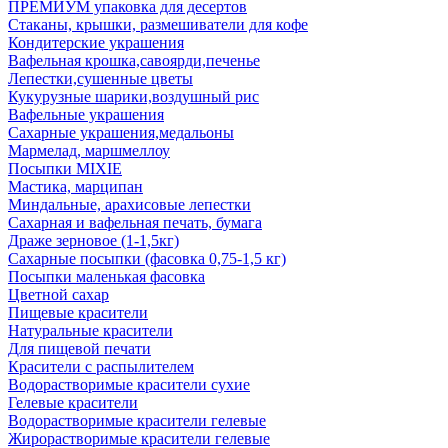
ПРЕМИУМ упаковка для десертов
Стаканы, крышки, размешиватели для кофе
Кондитерские украшения
Вафельная крошка,савоярди,печенье
Лепестки,сушенные цветы
Кукурузные шарики,воздушный рис
Вафельные украшения
Сахарные украшения,медальоны
Мармелад, маршмеллоу
Посыпки MIXIE
Мастика, марципан
Миндальные, арахисовые лепестки
Сахарная и вафельная печать, бумага
Драже зерновое (1-1,5кг)
Сахарные посыпки (фасовка 0,75-1,5 кг)
Посыпки маленькая фасовка
Цветной сахар
Пищевые красители
Натуральные красители
Для пищевой печати
Красители с распылителем
Водорастворимые красители сухие
Гелевые красители
Водорастворимые красители гелевые
Жирорастворимые красители гелевые