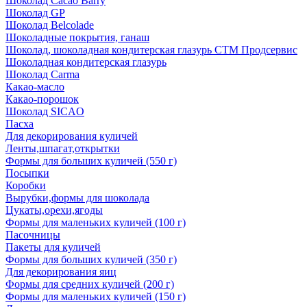
Шоколад Cacao Barry
Шоколад GP
Шоколад Belcolade
Шоколадные покрытия, ганаш
Шоколад, шоколадная кондитерская глазурь СТМ Продсервис
Шоколадная кондитерская глазурь
Шоколад Carma
Какао-масло
Какао-порошок
Шоколад SICAO
Пасха
Для декорирования куличей
Ленты,шпагат,открытки
Формы для больших куличей (550 г)
Посыпки
Коробки
Вырубки,формы для шоколада
Цукаты,орехи,ягоды
Формы для маленьких куличей (100 г)
Пасочницы
Пакеты для куличей
Формы для больших куличей (350 г)
Для декорирования яиц
Формы для средних куличей (200 г)
Формы для маленьких куличей (150 г)