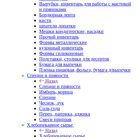
Вырубки, инвентарь для работы с мастикой
и пряниками
Бордюрная лента
кисти
шпатели,лопатки
Мешки кондитерские, насадки
Прочий инвентарь
Формы металлические
кухонный инвентарь
Формы силиконовые
Подставки, столики для десертов
Бумага для выпечки
Пленка пищевая, фольга, бумага д/выпечки
Специи и пряности
Назад
Специи и пряности
Имбирь, корица
Специи
Чеснок, лук
Соль,сода
Перец, паприка, аджика
Смеси приправ
Хлебопекарное сырье
Назад
Хлебопекарное сырье