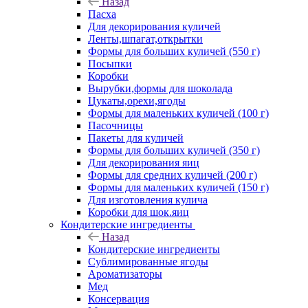
Назад
Пасха
Для декорирования куличей
Ленты,шпагат,открытки
Формы для больших куличей (550 г)
Посыпки
Коробки
Вырубки,формы для шоколада
Цукаты,орехи,ягоды
Формы для маленьких куличей (100 г)
Пасочницы
Пакеты для куличей
Формы для больших куличей (350 г)
Для декорирования яиц
Формы для средних куличей (200 г)
Формы для маленьких куличей (150 г)
Для изготовления кулича
Коробки для шок.яиц
Кондитерские ингредиенты
Назад
Кондитерские ингредиенты
Сублимированные ягоды
Ароматизаторы
Мед
Консервация