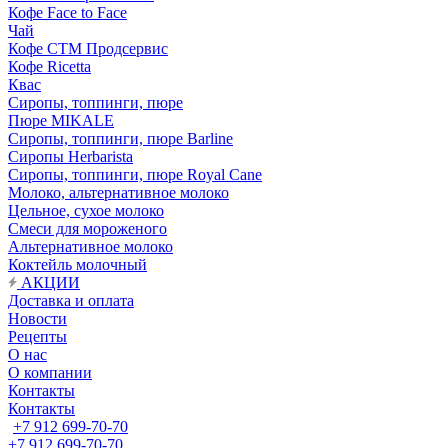
Кофе Face to Face
Чай
Кофе СТМ Продсервис
Кофе Ricetta
Квас
Сиропы, топпинги, пюре
Пюре MIKALE
Сиропы, топпинги, пюре Barline
Сиропы Herbarista
Сиропы, топпинги, пюре Royal Cane
Молоко, альтернативное молоко
Цельное, сухое молоко
Смеси для мороженого
Альтернативное молоко
Коктейль молочный
АКЦИИ
Доставка и оплата
Новости
Рецепты
О нас
О компании
Контакты
Контакты
+7 912 699-70-70
+7 912 699-70-70