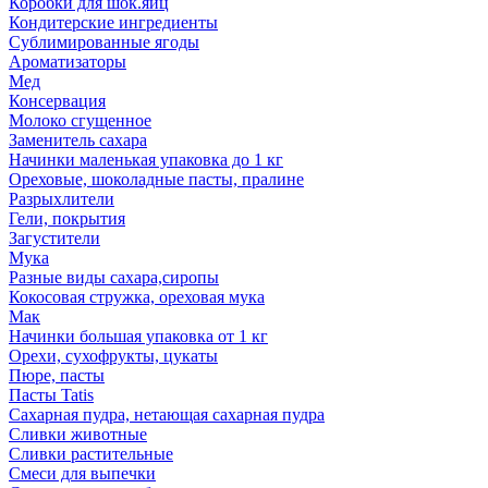
Коробки для шок.яиц
Кондитерские ингредиенты
Сублимированные ягоды
Ароматизаторы
Мед
Консервация
Молоко сгущенное
Заменитель сахара
Начинки маленькая упаковка до 1 кг
Ореховые, шоколадные пасты, пралине
Разрыхлители
Гели, покрытия
Загустители
Мука
Разные виды сахара,сиропы
Кокосовая стружка, ореховая мука
Мак
Начинки большая упаковка от 1 кг
Орехи, сухофрукты, цукаты
Пюре, пасты
Пасты Tatis
Сахарная пудра, нетающая сахарная пудра
Сливки животные
Сливки растительные
Смеси для выпечки