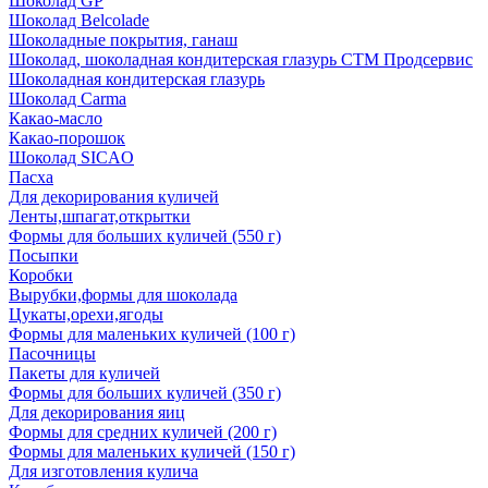
Шоколад GP
Шоколад Belcolade
Шоколадные покрытия, ганаш
Шоколад, шоколадная кондитерская глазурь СТМ Продсервис
Шоколадная кондитерская глазурь
Шоколад Carma
Какао-масло
Какао-порошок
Шоколад SICAO
Пасха
Для декорирования куличей
Ленты,шпагат,открытки
Формы для больших куличей (550 г)
Посыпки
Коробки
Вырубки,формы для шоколада
Цукаты,орехи,ягоды
Формы для маленьких куличей (100 г)
Пасочницы
Пакеты для куличей
Формы для больших куличей (350 г)
Для декорирования яиц
Формы для средних куличей (200 г)
Формы для маленьких куличей (150 г)
Для изготовления кулича