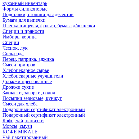
кухонный инвентарь
Формы силиконовые
Подставки, столики для десертов
Бумага для выпечки
Пленка пищевая, фольга, бумага д/выпечки
Специи и пряности
Имбирь, корица
Специи
Чеснок, лук
Соль,сода
Перец, паприка, аджика
Смеси приправ
Хлебопекарное сырье
Хлебопекарные улучшители
Дрожжи прессованные
Дрожжи сухие
Закваски, заварки, солод
Посыпки зерновые, кунжут
Смеси для хлеба
Подарочный сертификат электронный
Подарочный сертификат электронный
Кофе, чай, напитки
Морсы, смузи
КОФЕ MIKALE
Чай пакетированный