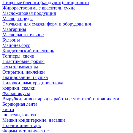
Пищевые блестки (кандурин), пищ.золото
Жирорастворимые красители сухие
Масложировая продукция
Масло, спреды
Эмульсии для смазки форм и оборудования
Маргарины
Масло растительное
Бульоны
Майонез,соус
Кондитерский инвентарь
Топперы, свечи
Пластиковые формы
весы,термометры
Открытки, наклейки
Глазирование и сушка
Палочки,шампуры,проволока
коврики, скалки
Фальш-ярусы
Вырубки, инвентарь для работы с мастикой и пряниками
Бордюрная лента
кисти
шпатели,лопатки
Мешки кондитерские, насадки
Прочий инвентарь
Формы металлические