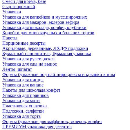
Смеси для крема, безе
Сыр творожный
Упаковка
Упаковка для капкейков и мусс.пирожных
Упаковка для макарон, эклеров,зефира
Упаковка для шоколада, конфет, клубники
Коробки для многоярусных и больших тортов
Пакеты
Порционные десерты
Акриловые, деревянные, ЛХДФ подложки
Бумажный наполнитель, бумажная упаковка
Упаковка для рулета,кекса
Упаковка для еды на вынос
Ленты, шпагат
Формы бумажные под пай-пирог,кексы и крышки к ним
Упаковка для пиццы
Упаковка для канапе
Пакеты для шоколада,конфет
Упаковка для пряников
Упаковка для моти
Пластиковая упаковка
Подложки, салфетки
Упаковка для торта
Формы бумажные для маффинов, эклеров, конфет
ПРЕМИУМ упаковка для десертов