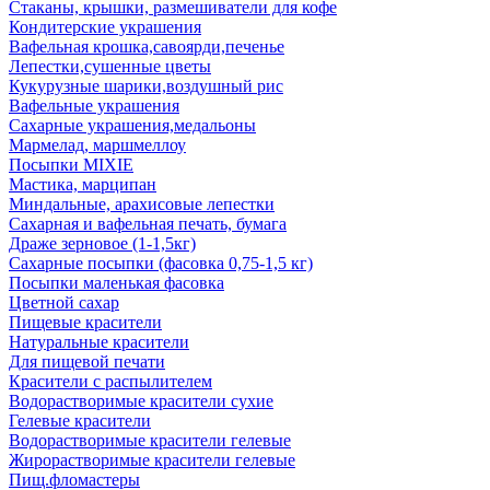
Стаканы, крышки, размешиватели для кофе
Кондитерские украшения
Вафельная крошка,савоярди,печенье
Лепестки,сушенные цветы
Кукурузные шарики,воздушный рис
Вафельные украшения
Сахарные украшения,медальоны
Мармелад, маршмеллоу
Посыпки MIXIE
Мастика, марципан
Миндальные, арахисовые лепестки
Сахарная и вафельная печать, бумага
Драже зерновое (1-1,5кг)
Сахарные посыпки (фасовка 0,75-1,5 кг)
Посыпки маленькая фасовка
Цветной сахар
Пищевые красители
Натуральные красители
Для пищевой печати
Красители с распылителем
Водорастворимые красители сухие
Гелевые красители
Водорастворимые красители гелевые
Жирорастворимые красители гелевые
Пищ.фломастеры