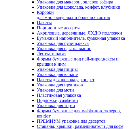
Упаковка для макарон, эклеров,зефира
Упаковка для шоколада, конфет, клубники
Коробки
для многоярусных и больших тортов
Пакеты
Порционные десерты
Акриловые, деревянные, ЛХДФ подложки
Бумажный наполнитель, бумажная упаковка
Упаковка для рулета,кекса
Упаковка для еды на вынос
Ленты, шпагат
Формы бумажные под пай-пирог,кексы и
крышки к ним
Упаковка для пиццы
Упаковка для канапе
Пакеты для шоколада,конфет
Упаковка для пряников
Упаковка для моти
Пластиковая упаковка
Подложки, салфетки
Упаковка для торта
Формы бумажные для маффинов, эклеров,
конфет
ПРЕМИУМ упаковка для десертов
Стаканы, крышки, размешиватели для кофе