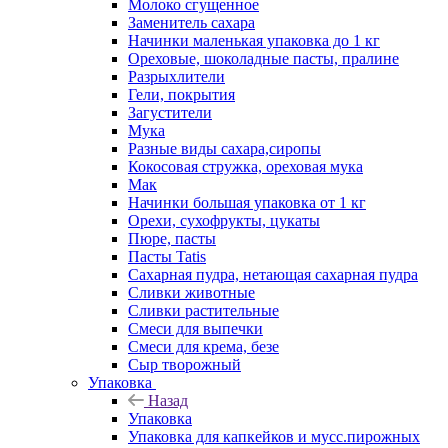
Молоко сгущенное
Заменитель сахара
Начинки маленькая упаковка до 1 кг
Ореховые, шоколадные пасты, пралине
Разрыхлители
Гели, покрытия
Загустители
Мука
Разные виды сахара,сиропы
Кокосовая стружка, ореховая мука
Мак
Начинки большая упаковка от 1 кг
Орехи, сухофрукты, цукаты
Пюре, пасты
Пасты Tatis
Сахарная пудра, нетающая сахарная пудра
Сливки животные
Сливки растительные
Смеси для выпечки
Смеси для крема, безе
Сыр творожный
Упаковка
Назад
Упаковка
Упаковка для капкейков и мусс.пирожных