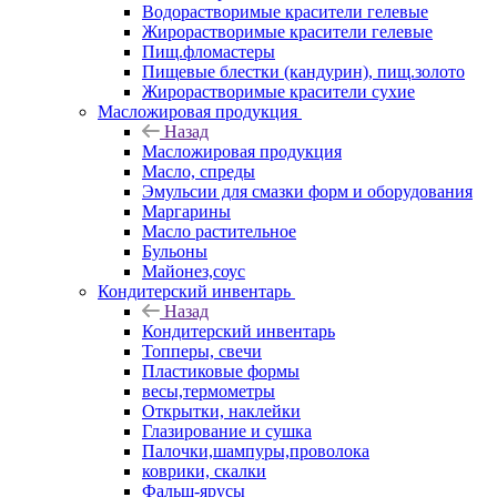
Водорастворимые красители гелевые
Жирорастворимые красители гелевые
Пищ.фломастеры
Пищевые блестки (кандурин), пищ.золото
Жирорастворимые красители сухие
Масложировая продукция
Назад
Масложировая продукция
Масло, спреды
Эмульсии для смазки форм и оборудования
Маргарины
Масло растительное
Бульоны
Майонез,соус
Кондитерский инвентарь
Назад
Кондитерский инвентарь
Топперы, свечи
Пластиковые формы
весы,термометры
Открытки, наклейки
Глазирование и сушка
Палочки,шампуры,проволока
коврики, скалки
Фальш-ярусы