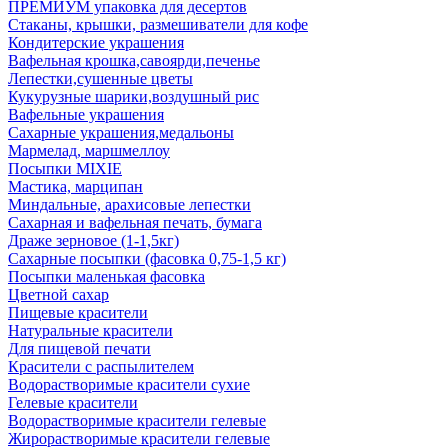
ПРЕМИУМ упаковка для десертов
Стаканы, крышки, размешиватели для кофе
Кондитерские украшения
Вафельная крошка,савоярди,печенье
Лепестки,сушенные цветы
Кукурузные шарики,воздушный рис
Вафельные украшения
Сахарные украшения,медальоны
Мармелад, маршмеллоу
Посыпки MIXIE
Мастика, марципан
Миндальные, арахисовые лепестки
Сахарная и вафельная печать, бумага
Драже зерновое (1-1,5кг)
Сахарные посыпки (фасовка 0,75-1,5 кг)
Посыпки маленькая фасовка
Цветной сахар
Пищевые красители
Натуральные красители
Для пищевой печати
Красители с распылителем
Водорастворимые красители сухие
Гелевые красители
Водорастворимые красители гелевые
Жирорастворимые красители гелевые