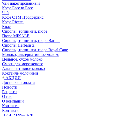
Чай пакетированный
Кофе Face to Face
Чай
Кофе СТМ Продсервис
Кофе Ricetta
Квас
Сиропы, топпинги, пюре
Пюре MIKALE
Сиропы, топпинги, пюре Barline
Сиропы Herbarista
Сиропы, топпинги, пюре Royal Cane
Молоко, альтернативное молоко
Цельное, сухое молоко
Смеси для мороженого
Альтернативное молоко
Коктейль молочный
АКЦИИ
Доставка и оплата
Новости
Рецепты
О нас
О компании
Контакты
Контакты
+7 912 699-70-70