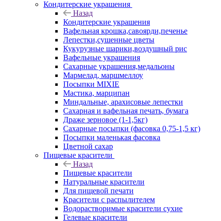
Кондитерские украшения
Назад
Кондитерские украшения
Вафельная крошка,савоярди,печенье
Лепестки,сушенные цветы
Кукурузные шарики,воздушный рис
Вафельные украшения
Сахарные украшения,медальоны
Мармелад, маршмеллоу
Посыпки MIXIE
Мастика, марципан
Миндальные, арахисовые лепестки
Сахарная и вафельная печать, бумага
Драже зерновое (1-1,5кг)
Сахарные посыпки (фасовка 0,75-1,5 кг)
Посыпки маленькая фасовка
Цветной сахар
Пищевые красители
Назад
Пищевые красители
Натуральные красители
Для пищевой печати
Красители с распылителем
Водорастворимые красители сухие
Гелевые красители