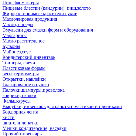
Пищ.фломастеры
Пищевые блестки (кандурин), пищ.золото
Жирорастворимые красители сухие
Масложировая продукция
Масло, спреды
Эмульсии для смазки форм и оборудования
Маргарины
Масло растительное
Бульоны
Майонез,соус
Кондитерский инвентарь
Топперы, свечи
Пластиковые формы
весы,термометры
Открытки, наклейки
Глазирование и сушка
Палочки,шампуры,проволока
коврики, скалки
Фальш-ярусы
Вырубки, инвентарь для работы с мастикой и пряниками
Бордюрная лента
кисти
шпатели,лопатки
Мешки кондитерские, насадки
Прочий инвентарь