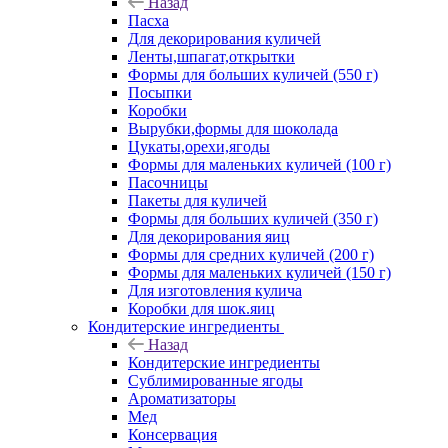
Назад
Пасха
Для декорирования куличей
Ленты,шпагат,открытки
Формы для больших куличей (550 г)
Посыпки
Коробки
Вырубки,формы для шоколада
Цукаты,орехи,ягоды
Формы для маленьких куличей (100 г)
Пасочницы
Пакеты для куличей
Формы для больших куличей (350 г)
Для декорирования яиц
Формы для средних куличей (200 г)
Формы для маленьких куличей (150 г)
Для изготовления кулича
Коробки для шок.яиц
Кондитерские ингредиенты
Назад
Кондитерские ингредиенты
Сублимированные ягоды
Ароматизаторы
Мед
Консервация