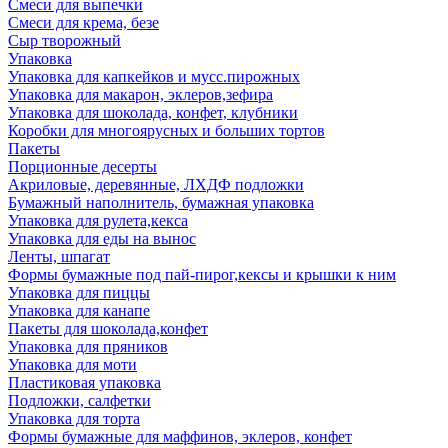
Смеси для выпечки
Смеси для крема, безе
Сыр творожный
Упаковка
Упаковка для капкейков и мусс.пирожных
Упаковка для макарон, эклеров,зефира
Упаковка для шоколада, конфет, клубники
Коробки для многоярусных и больших тортов
Пакеты
Порционные десерты
Акриловые, деревянные, ЛХДФ подложки
Бумажный наполнитель, бумажная упаковка
Упаковка для рулета,кекса
Упаковка для еды на вынос
Ленты, шпагат
Формы бумажные под пай-пирог,кексы и крышки к ним
Упаковка для пиццы
Упаковка для канапе
Пакеты для шоколада,конфет
Упаковка для пряников
Упаковка для моти
Пластиковая упаковка
Подложки, салфетки
Упаковка для торта
Формы бумажные для маффинов, эклеров, конфет