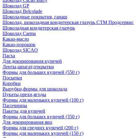
Шоколад Cacao Barry
Шоколад GP
Шоколад Belcolade
Шоколадные покрытия, ганаш
Шоколад, шоколадная кондитерская глазурь СТМ Продсервис
Шоколадная кондитерская глазурь
Шоколад Carma
Какао-масло
Какао-порошок
Шоколад SICAO
Пасха
Для декорирования куличей
Ленты,шпагат,открытки
Формы для больших куличей (550 г)
Посыпки
Коробки
Вырубки,формы для шоколада
Цукаты,орехи,ягоды
Формы для маленьких куличей (100 г)
Пасочницы
Пакеты для куличей
Формы для больших куличей (350 г)
Для декорирования яиц
Формы для средних куличей (200 г)
Формы для маленьких куличей (150 г)