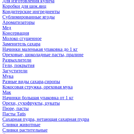
Для изготовления кулича
Коробки для шок.яиц
Кондитерские ингредиенты
Сублимированные ягоды
Ароматизаторы
Мед
Консервация
Молоко сгущенное
Заменитель сахара
Начинки маленькая упаковка до 1 кг
Ореховые, шоколадные пасты, пралине
Разрыхлители
Гели, покрытия
Загустители
Мука
Разные виды сахара,сиропы
Кокосовая стружка, ореховая мука
Мак
Начинки большая упаковка от 1 кг
Орехи, сухофрукты, цукаты
Пюре, пасты
Пасты Tatis
Сахарная пудра, нетающая сахарная пудра
Сливки животные
Сливки растительные