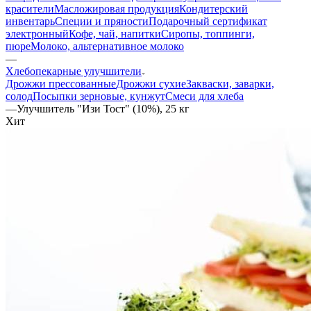
красители
Масложировая продукция
Кондитерский
инвентарь
Специи и пряности
Подарочный сертификат
электронный
Кофе, чай, напитки
Сиропы, топпинги,
пюре
Молоко, альтернативное молоко
—
Хлебопекарные улучшители
Дрожжи прессованные
Дрожжи сухие
Закваски, заварки,
солод
Посыпки зерновые, кунжут
Смеси для хлеба
—
Улучшитель "Изи Тост" (10%), 25 кг
Хит