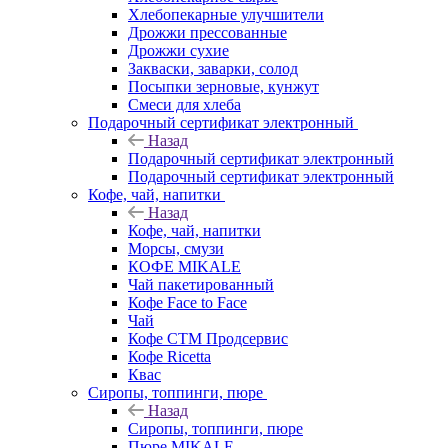
Хлебопекарные улучшители
Дрожжи прессованные
Дрожжи сухие
Закваски, заварки, солод
Посыпки зерновые, кунжут
Смеси для хлеба
Подарочный сертификат электронный
Назад
Подарочный сертификат электронный
Подарочный сертификат электронный
Кофе, чай, напитки
Назад
Кофе, чай, напитки
Морсы, смузи
КОФЕ MIKALE
Чай пакетированный
Кофе Face to Face
Чай
Кофе СТМ Продсервис
Кофе Ricetta
Квас
Сиропы, топпинги, пюре
Назад
Сиропы, топпинги, пюре
Пюре MIKALE