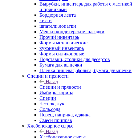
Вырубки, инвентарь для работы с мастикой
и пряниками
Бордюрная лента
кисти
шпатели,лопатки
Мешки кондитерские, насадки
Прочий инвентарь
Формы металлические
кухонный инвентарь
Формы силиконовые
Подставки, столики для десертов
Бумага для выпечки
Пленка пищевая, фольга, бумага д/выпечки
Специи и пряности
Назад
Специи и пряности
Имбирь, корица
Специи
Чеснок, лук
Соль,сода
Перец, паприка, аджика
Смеси приправ
Хлебопекарное сырье
Назад
Хлебопекарное сырье