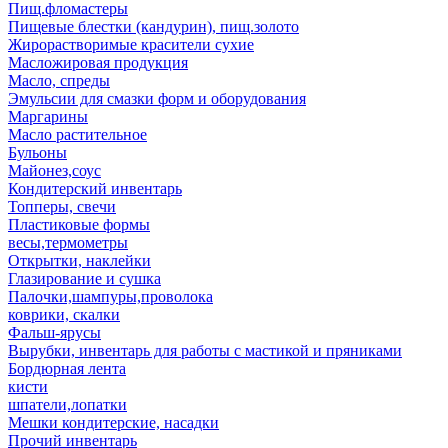
Пищ.фломастеры
Пищевые блестки (кандурин), пищ.золото
Жирорастворимые красители сухие
Масложировая продукция
Масло, спреды
Эмульсии для смазки форм и оборудования
Маргарины
Масло растительное
Бульоны
Майонез,соус
Кондитерский инвентарь
Топперы, свечи
Пластиковые формы
весы,термометры
Открытки, наклейки
Глазирование и сушка
Палочки,шампуры,проволока
коврики, скалки
Фальш-ярусы
Вырубки, инвентарь для работы с мастикой и пряниками
Бордюрная лента
кисти
шпатели,лопатки
Мешки кондитерские, насадки
Прочий инвентарь