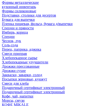
Формы металлические
кухонный инвентарь
Формы силиконовые
Подставки, столики для десертов
Бумага для выпечки
Пленка пищевая, фольга, бумага д/выпечки
Специи и пряности
Имбирь, корица
Специи
Чеснок, лук
Соль,сода
Перец, паприка, аджика
Смеси приправ
Хлебопекарное сырье
Хлебопекарные улучшители
Дрожжи прессованные
Дрожжи сухие
Закваски, заварки, солод
Посыпки зерновые, кунжут
Смеси для хлеба
Подарочный сертификат электронный
Подарочный сертификат электронный
Кофе, чай, напитки
Морсы, смузи
КОФЕ MIKALE