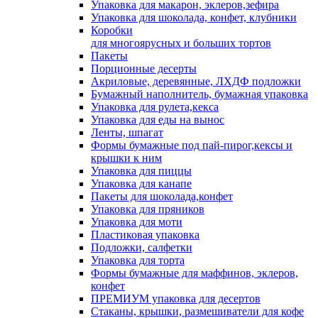
Упаковка для макарон, эклеров,зефира
Упаковка для шоколада, конфет, клубники
Коробки
для многоярусных и больших тортов
Пакеты
Порционные десерты
Акриловые, деревянные, ЛХДФ подложки
Бумажный наполнитель, бумажная упаковка
Упаковка для рулета,кекса
Упаковка для еды на вынос
Ленты, шпагат
Формы бумажные под пай-пирог,кексы и
крышки к ним
Упаковка для пиццы
Упаковка для канапе
Пакеты для шоколада,конфет
Упаковка для пряников
Упаковка для моти
Пластиковая упаковка
Подложки, салфетки
Упаковка для торта
Формы бумажные для маффинов, эклеров,
конфет
ПРЕМИУМ упаковка для десертов
Стаканы, крышки, размешиватели для кофе