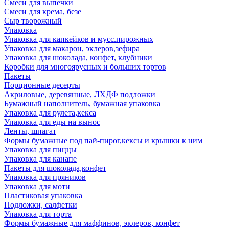
Смеси для выпечки
Смеси для крема, безе
Сыр творожный
Упаковка
Упаковка для капкейков и мусс.пирожных
Упаковка для макарон, эклеров,зефира
Упаковка для шоколада, конфет, клубники
Коробки для многоярусных и больших тортов
Пакеты
Порционные десерты
Акриловые, деревянные, ЛХДФ подложки
Бумажный наполнитель, бумажная упаковка
Упаковка для рулета,кекса
Упаковка для еды на вынос
Ленты, шпагат
Формы бумажные под пай-пирог,кексы и крышки к ним
Упаковка для пиццы
Упаковка для канапе
Пакеты для шоколада,конфет
Упаковка для пряников
Упаковка для моти
Пластиковая упаковка
Подложки, салфетки
Упаковка для торта
Формы бумажные для маффинов, эклеров, конфет