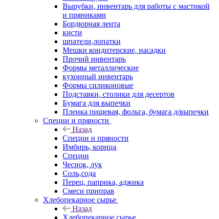
Вырубки, инвентарь для работы с мастикой
и пряниками
Бордюрная лента
кисти
шпатели,лопатки
Мешки кондитерские, насадки
Прочий инвентарь
Формы металлические
кухонный инвентарь
Формы силиконовые
Подставки, столики для десертов
Бумага для выпечки
Пленка пищевая, фольга, бумага д/выпечки
Специи и пряности
Назад
Специи и пряности
Имбирь, корица
Специи
Чеснок, лук
Соль,сода
Перец, паприка, аджика
Смеси приправ
Хлебопекарное сырье
Назад
Хлебопекарное сырье