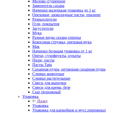
Молоко сгущенное
Заменитель сахара
Начинки маленькая упаковка до 1 кг
Ореховые, шоколадные пасты, пралине
Разрыхлители
Гели, покрытия
Загустители
Мука
Разные виды сахара,сиропы
Кокосовая стружка, ореховая мука
Мак
Начинки большая упаковка от 1 кг
Орехи, сухофрукты, цукаты
Пюре, пасты
Пасты Tatis
Сахарная пудра, нетающая сахарная пудра
Сливки животные
Сливки растительные
Смеси для выпечки
Смеси для крема, безе
Сыр творожный
Упаковка
Назад
Упаковка
Упаковка для капкейков и мусс.пирожных