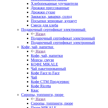
Хлебопекарные улучшители
Дрожжи прессованные
Дрожжи сухие
Закваски, заварки, солод
Посыпки зерновые, кунжут
Смеси для хлеба
Подарочный сертификат электронный
Назад
Подарочный сертификат электронный
Подарочный сертификат электронный
Кофе, чай, напитки
Назад
Кофе, чай, напитки
Морсы, смузи
КОФЕ MIKALE
Чай пакетированный
Кофе Face to Face
Чай
Кофе СТМ Продсервис
Кофе Ricetta
Квас
Сиропы, топпинги, пюре
Назад
Сиропы, топпинги, пюре
Пюре MIKALE