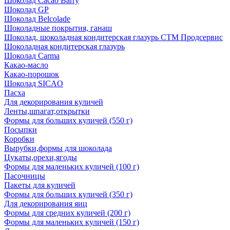
Шоколад Cacao Barry
Шоколад GP
Шоколад Belcolade
Шоколадные покрытия, ганаш
Шоколад, шоколадная кондитерская глазурь СТМ Продсервис
Шоколадная кондитерская глазурь
Шоколад Carma
Какао-масло
Какао-порошок
Шоколад SICAO
Пасха
Для декорирования куличей
Ленты,шпагат,открытки
Формы для больших куличей (550 г)
Посыпки
Коробки
Вырубки,формы для шоколада
Цукаты,орехи,ягоды
Формы для маленьких куличей (100 г)
Пасочницы
Пакеты для куличей
Формы для больших куличей (350 г)
Для декорирования яиц
Формы для средних куличей (200 г)
Формы для маленьких куличей (150 г)