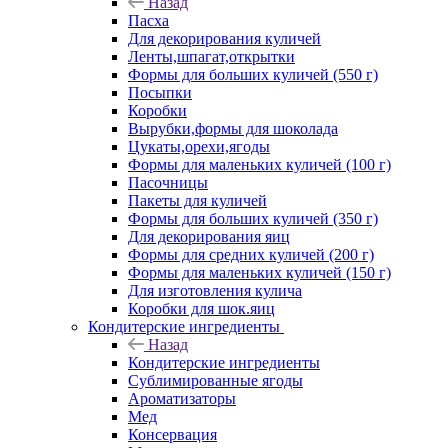
Назад
Пасха
Для декорирования куличей
Ленты,шпагат,открытки
Формы для больших куличей (550 г)
Посыпки
Коробки
Вырубки,формы для шоколада
Цукаты,орехи,ягоды
Формы для маленьких куличей (100 г)
Пасочницы
Пакеты для куличей
Формы для больших куличей (350 г)
Для декорирования яиц
Формы для средних куличей (200 г)
Формы для маленьких куличей (150 г)
Для изготовления кулича
Коробки для шок.яиц
Кондитерские ингредиенты
Назад
Кондитерские ингредиенты
Сублимированные ягоды
Ароматизаторы
Мед
Консервация