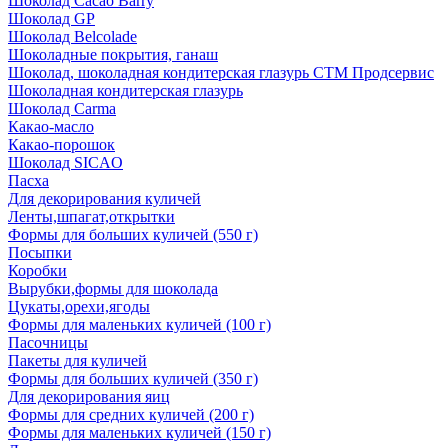
Шоколад Cacao Barry
Шоколад GP
Шоколад Belcolade
Шоколадные покрытия, ганаш
Шоколад, шоколадная кондитерская глазурь СТМ Продсервис
Шоколадная кондитерская глазурь
Шоколад Carma
Какао-масло
Какао-порошок
Шоколад SICAO
Пасха
Для декорирования куличей
Ленты,шпагат,открытки
Формы для больших куличей (550 г)
Посыпки
Коробки
Вырубки,формы для шоколада
Цукаты,орехи,ягоды
Формы для маленьких куличей (100 г)
Пасочницы
Пакеты для куличей
Формы для больших куличей (350 г)
Для декорирования яиц
Формы для средних куличей (200 г)
Формы для маленьких куличей (150 г)