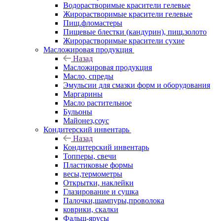
Водорастворимые красители гелевые
Жирорастворимые красители гелевые
Пищ.фломастеры
Пищевые блестки (кандурин), пищ.золото
Жирорастворимые красители сухие
Масложировая продукция
Назад
Масложировая продукция
Масло, спреды
Эмульсии для смазки форм и оборудования
Маргарины
Масло растительное
Бульоны
Майонез,соус
Кондитерский инвентарь
Назад
Кондитерский инвентарь
Топперы, свечи
Пластиковые формы
весы,термометры
Открытки, наклейки
Глазирование и сушка
Палочки,шампуры,проволока
коврики, скалки
Фальш-ярусы