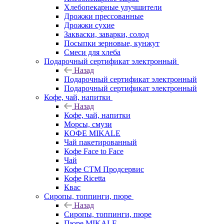
Хлебопекарные улучшители
Дрожжи прессованные
Дрожжи сухие
Закваски, заварки, солод
Посыпки зерновые, кунжут
Смеси для хлеба
Подарочный сертификат электронный
Назад
Подарочный сертификат электронный
Подарочный сертификат электронный
Кофе, чай, напитки
Назад
Кофе, чай, напитки
Морсы, смузи
КОФЕ MIKALE
Чай пакетированный
Кофе Face to Face
Чай
Кофе СТМ Продсервис
Кофе Ricetta
Квас
Сиропы, топпинги, пюре
Назад
Сиропы, топпинги, пюре
Пюре MIKALE