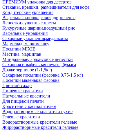
ПРЕМИУМ упаковка для десертов
Стаканы, крышки, размешиватели для кофе
Кондитерские украшения
Вафельная крошка,савоярди,печенье
Лепестки,сушенные цветы
Кукурузные шарики,воздушный рис
Вафельные украшения
Сахарные украшения,медальоны
Мармелад, маршмеллоу
Посыпки MIXIE
Мастика, марципан
Миндальные, арахисовые лепестки
Сахарная и вафельная печать, бумага
Драже зерновое (1-1,5кг)
Сахарные посыпки (фасовка 0,75-1,5 кг)
Посыпки маленькая фасовка
Цветной сахар
Пищевые красители
Натуральные красители
Для пищевой печати
Красители с распылителем
Водорастворимые красители сухие
Гелевые красители
Водорастворимые красители гелевые
Жирорастворимые красители гелевые