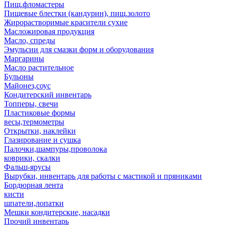
Пищ.фломастеры
Пищевые блестки (кандурин), пищ.золото
Жирорастворимые красители сухие
Масложировая продукция
Масло, спреды
Эмульсии для смазки форм и оборудования
Маргарины
Масло растительное
Бульоны
Майонез,соус
Кондитерский инвентарь
Топперы, свечи
Пластиковые формы
весы,термометры
Открытки, наклейки
Глазирование и сушка
Палочки,шампуры,проволока
коврики, скалки
Фальш-ярусы
Вырубки, инвентарь для работы с мастикой и пряниками
Бордюрная лента
кисти
шпатели,лопатки
Мешки кондитерские, насадки
Прочий инвентарь