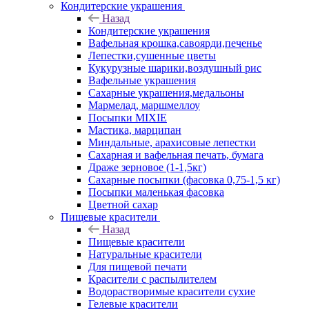
Кондитерские украшения
Назад
Кондитерские украшения
Вафельная крошка,савоярди,печенье
Лепестки,сушенные цветы
Кукурузные шарики,воздушный рис
Вафельные украшения
Сахарные украшения,медальоны
Мармелад, маршмеллоу
Посыпки MIXIE
Мастика, марципан
Миндальные, арахисовые лепестки
Сахарная и вафельная печать, бумага
Драже зерновое (1-1,5кг)
Сахарные посыпки (фасовка 0,75-1,5 кг)
Посыпки маленькая фасовка
Цветной сахар
Пищевые красители
Назад
Пищевые красители
Натуральные красители
Для пищевой печати
Красители с распылителем
Водорастворимые красители сухие
Гелевые красители