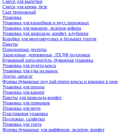
Смеси для выпечки
Смеси для крема, безе
Сыр творожный
Упаковка
Упаковка для капкейков и мусс.пирожных
Упаковка для макарон, эклеров,зефира
Упаковка для шоколада, конфет, клубники
Коробки для многоярусных и больших тортов
Пакеты
Порционные десерты
Акриловые, деревянные, ЛХДФ подложки
Бумажный наполнитель, бумажная упаковка
Упаковка для рулета,кекса
Упаковка для еды на вынос
Ленты, шпагат
Формы бумажные под пай-пирог,кексы и крышки к ним
Упаковка для пиццы
Упаковка для канапе
Пакеты для шоколада,конфет
Упаковка для пряников
Упаковка для моти
Пластиковая упаковка
Подложки, салфетки
Упаковка для торта
Формы бумажные для маффинов, эклеров, конфет