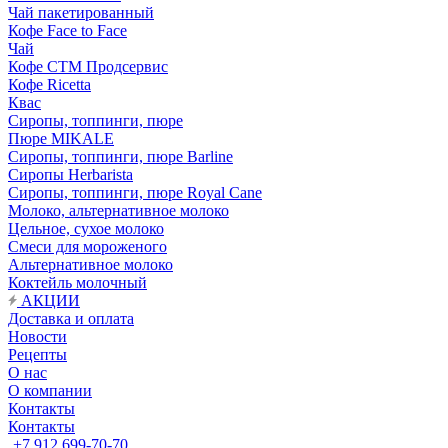
Чай пакетированный
Кофе Face to Face
Чай
Кофе СТМ Продсервис
Кофе Ricetta
Квас
Сиропы, топпинги, пюре
Пюре MIKALE
Сиропы, топпинги, пюре Barline
Сиропы Herbarista
Сиропы, топпинги, пюре Royal Cane
Молоко, альтернативное молоко
Цельное, сухое молоко
Смеси для мороженого
Альтернативное молоко
Коктейль молочный
АКЦИИ
Доставка и оплата
Новости
Рецепты
О нас
О компании
Контакты
Контакты
+7 912 699-70-70