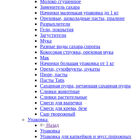
Молоко сгущенное
Заменитель сахара
Начинки маленькая упаковка до 1 кг
Ореховые, шоколадные пасты, пралине
Разрыхлители
Гели, покрытия
Загустители
Мука
Разные виды сахара,сиропы
Кокосовая стружка, ореховая мука
Мак
Начинки большая упаковка от 1 кг
Орехи, сухофрукты, цукаты
Пюре, пасты
Пасты Tatis
Сахарная пудра, нетающая сахарная пудра
Сливки животные
Сливки растительные
Смеси для выпечки
Смеси для крема, безе
Сыр творожный
Упаковка
Назад
Упаковка
Упаковка для капкейков и мусс.пирожных