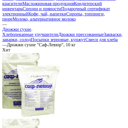
красители
Масложировая продукция
Кондитерский
инвентарь
Специи и пряности
Подарочный сертификат
электронный
Кофе, чай, напитки
Сиропы, топпинги,
пюре
Молоко, альтернативное молоко
—
Дрожжи сухие
Хлебопекарные улучшители
Дрожжи прессованные
Закваски,
заварки, солод
Посыпки зерновые, кунжут
Смеси для хлеба
—
Дрожжи сухие "Саф-Левюр", 10 кг
Хит