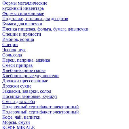
Формы металлические
кухонный инвентарь
Формы силиконовые
Подставки, столики для десертов
Бумага для выпечки
Пленка пищевая, фольга, бумага д/выпечки
Специи и пряности
Имбирь, корица
Специи
Чеснок, лук
Соль,сода
Перец, паприка, аджика
Смеси приправ
Хлебопекарное сырье
Хлебопекарные улучшители
Дрожжи прессованные
Дрожжи сухие
Закваски, заварки, солод
Посыпки зерновые, кунжут
Смеси для хлеба
Подарочный сертификат электронный
Подарочный сертификат электронный
Кофе, чай, напитки
Морсы, смузи
КОФЕ MIKALE