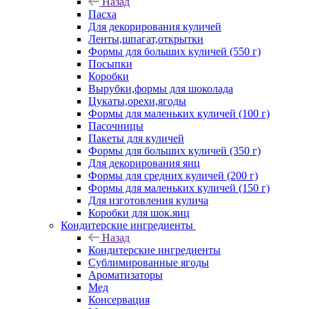
Назад
Пасха
Для декорирования куличей
Ленты,шпагат,открытки
Формы для больших куличей (550 г)
Посыпки
Коробки
Вырубки,формы для шоколада
Цукаты,орехи,ягоды
Формы для маленьких куличей (100 г)
Пасочницы
Пакеты для куличей
Формы для больших куличей (350 г)
Для декорирования яиц
Формы для средних куличей (200 г)
Формы для маленьких куличей (150 г)
Для изготовления кулича
Коробки для шок.яиц
Кондитерские ингредиенты
Назад
Кондитерские ингредиенты
Сублимированные ягоды
Ароматизаторы
Мед
Консервация