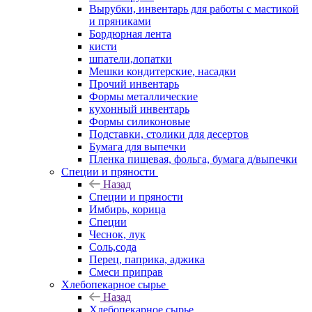
Вырубки, инвентарь для работы с мастикой
и пряниками
Бордюрная лента
кисти
шпатели,лопатки
Мешки кондитерские, насадки
Прочий инвентарь
Формы металлические
кухонный инвентарь
Формы силиконовые
Подставки, столики для десертов
Бумага для выпечки
Пленка пищевая, фольга, бумага д/выпечки
Специи и пряности
Назад
Специи и пряности
Имбирь, корица
Специи
Чеснок, лук
Соль,сода
Перец, паприка, аджика
Смеси приправ
Хлебопекарное сырье
Назад
Хлебопекарное сырье