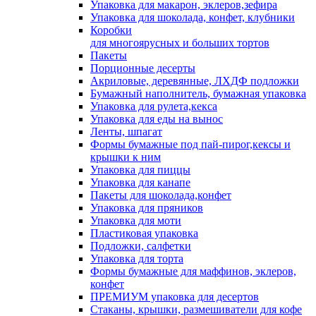
Упаковка для макарон, эклеров,зефира
Упаковка для шоколада, конфет, клубники
Коробки
для многоярусных и больших тортов
Пакеты
Порционные десерты
Акриловые, деревянные, ЛХДФ подложки
Бумажный наполнитель, бумажная упаковка
Упаковка для рулета,кекса
Упаковка для еды на вынос
Ленты, шпагат
Формы бумажные под пай-пирог,кексы и
крышки к ним
Упаковка для пиццы
Упаковка для канапе
Пакеты для шоколада,конфет
Упаковка для пряников
Упаковка для моти
Пластиковая упаковка
Подложки, салфетки
Упаковка для торта
Формы бумажные для маффинов, эклеров,
конфет
ПРЕМИУМ упаковка для десертов
Стаканы, крышки, размешиватели для кофе