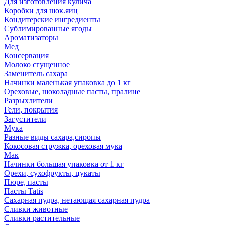
Для изготовления кулича
Коробки для шок.яиц
Кондитерские ингредиенты
Сублимированные ягоды
Ароматизаторы
Мед
Консервация
Молоко сгущенное
Заменитель сахара
Начинки маленькая упаковка до 1 кг
Ореховые, шоколадные пасты, пралине
Разрыхлители
Гели, покрытия
Загустители
Мука
Разные виды сахара,сиропы
Кокосовая стружка, ореховая мука
Мак
Начинки большая упаковка от 1 кг
Орехи, сухофрукты, цукаты
Пюре, пасты
Пасты Tatis
Сахарная пудра, нетающая сахарная пудра
Сливки животные
Сливки растительные